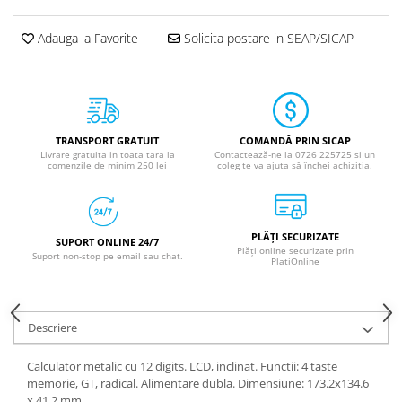
Adauga la Favorite
Solicita postare in SEAP/SICAP
TRANSPORT GRATUIT
COMANDĂ PRIN SICAP
Livrare gratuita in toata tara la
Contactează-ne la 0726 225725 si un
comenzile de minim 250 lei
coleg te va ajuta să închei achiziția.
PLĂȚI SECURIZATE
SUPORT ONLINE 24/7
Plăți online securizate prin
Suport non-stop pe email sau chat.
PlatiOnline
Descriere
Calculator metalic cu 12 digits. LCD, inclinat. Functii: 4 taste
memorie, GT, radical. Alimentare dubla. Dimensiune: 173.2x134.6
x 41.2 mm.