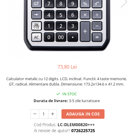
Perforatoare
Europubele
Suporturi pentru accesorii
Hartie igienica
Suporturi pentru documente
Lavete
Tavite pentru Documente
Odorizante
Tusuri si tusiere
Produse din hartie
Prosoape din hartie
Saci menajeri
73,80 Lei
Sapunuri si dezinfectanti
Calculator metalic cu 12 digits. LCD, inclinat. Functii: 4 taste memorie,
Uz universal
GT, radical. Alimentare dubla. Dimensiune: 173.2x134.6 x 41.2 mm.
IN STOC
Durata de livrare:
3-5 zile lucratoare
ADAUGA IN COS
Cod Produs:
LC-DLEM00820+++
Ai nevoie de ajutor?
0726225725