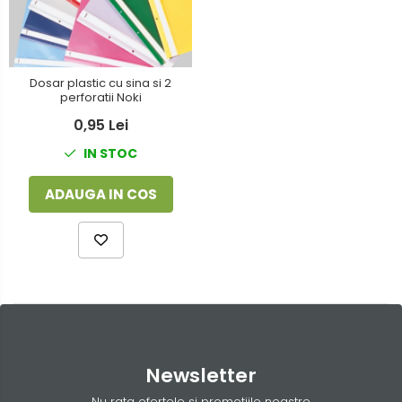
Foarfeci
Detergenti vase
Lipiciuri
Dispensere si consumabile
Perforatoare
Dosar plastic cu sina si 2
Europubele
perforatii Noki
Suporturi pentru accesorii
Hartie igienica
0,95 Lei
Suporturi pentru documente
IN STOC
Lavete
Tavite pentru Documente
Odorizante
ADAUGA IN COS
Tusuri si tusiere
Produse din hartie
Prosoape din hartie
Saci menajeri
Sapunuri si dezinfectanti
Uz universal
Newsletter
Nu rata ofertele si promotiile noastre