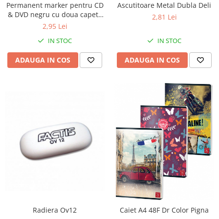
Permanent marker pentru CD
Perforatoare
Ascutitoare Metal Dubla Deli
Europubele
& DVD negru cu doua capete
2,81 Lei
Suporturi pentru accesorii
Centrum
Hartie igienica
2,95 Lei
Suporturi pentru documente
Lavete
IN STOC
IN STOC
Tavite pentru Documente
Odorizante
ADAUGA IN COS
ADAUGA IN COS
Tusuri si tusiere
Produse din hartie
Prosoape din hartie
Saci menajeri
Sapunuri si dezinfectanti
Uz universal
Radiera Ov12
Caiet A4 48F Dr Color Pigna