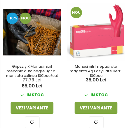
NOU
-16%
NOU
Gripzzly X Manusi nitril
Manusi nitril nepudrate
mecanic auto negre 8gr cu
magenta 4g EasyCare Berry
manseta extinsa 100buc/cut
100buc
35,00 Lei
77,79 Lei
65,00 Lei
IN STOC
IN STOC
VEZI VARIANTE
VEZI VARIANTE