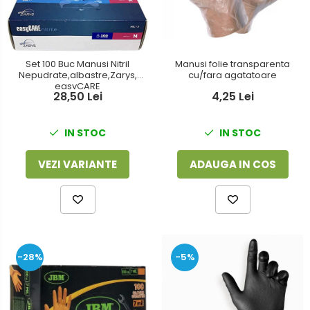
Foarfeci
Detergenti vase
Lipiciuri
Dispensere si consumabile
Perforatoare
Set 100 Buc Manusi Nitril
Manusi folie transparenta
Europubele
Nepudrate,albastre,Zarys,
cu/fara agatatoare
Suporturi pentru accesorii
easyCARE
Hartie igienica
28,50 Lei
4,25 Lei
Suporturi pentru documente
Lavete
IN STOC
IN STOC
Tavite pentru Documente
Odorizante
Tusuri si tusiere
VEZI VARIANTE
ADAUGA IN COS
Produse din hartie
Prosoape din hartie
Saci menajeri
Sapunuri si dezinfectanti
-28%
-5%
Uz universal