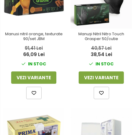
Manusi nitril orange, texturate
Manuși Nitril Nitro Touch
90/set JBM
Grasper 50/cutie
91,41 Lei
40,57 Lei
66,09 Lei
38,54 Lei
IN STOC
IN STOC
VEZI VARIANTE
VEZI VARIANTE