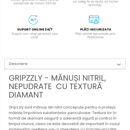
un coleg te va ajuta să închei
comenzile de minim 250 lei
achiziția.
SUPORT ONLINE 24/7
PLĂȚI SECURIZATE
Suport non-stop pe email sau
Plăți online securizate prin
chat.
PlatiOnline
Descriere
GRIPZZLY - MĂNUȘI NITRIL,
NEPUDRATE CU TEXTURĂ
DIAMANT
Gripzzly sunt mănuși din nitril concepute pentru a proteja
mâinile împotriva substanțelor periculoase. Textura lor în
formă de diamant asigură o aderență sigură și control în
timpul muncii, ceea ce este deosebit de important în cazul
manipulării uneltelor sau a obiectelor cu margini ascuțite.