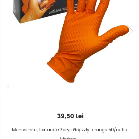
Foarfeci
Detergenti vase
Lipiciuri
Dispensere si consumabile
Perforatoare
Europubele
Suporturi pentru accesorii
Hartie igienica
Suporturi pentru documente
Lavete
Tavite pentru Documente
Odorizante
Tusuri si tusiere
Produse din hartie
Prosoape din hartie
Saci menajeri
Sapunuri si dezinfectanti
39,50 Lei
Uz universal
Manusi nitril,texturate Zarys Gripzzly orange 50/cutie