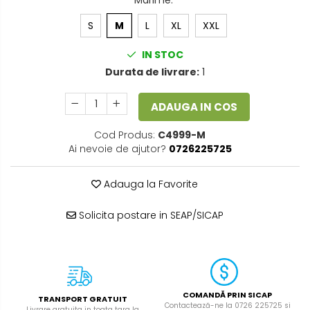
Marime
:
S
M
L
XL
XXL
IN STOC
Durata de livrare:
1
ADAUGA IN COS
Cod Produs:
C4999-M
Ai nevoie de ajutor?
0726225725
Adauga la Favorite
Solicita postare in SEAP/SICAP
COMANDĂ PRIN SICAP
TRANSPORT GRATUIT
Contactează-ne la 0726 225725 si
Livrare gratuita in toata tara la