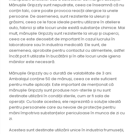
Mănușile Gripzzly sunt nepudrate, ceea ce înseamnă că nu
conțin talc, care poate provoca reacții alergice la unele
persoane. De asemenea, sunt rezistente la uleiuri și
grăsimi, ceea ce le face ideale pentru utilizare în ateliere
auto, fabrici și alte locuri unde există substanțe chimice. Mai
mult, mănușile Gripzzly sunt rezistente la viruși și ciuperci,
ceea ce este deosebit de important în cazul lucrului în
laboratoare sau în industria medicală. Ele sunt, de
asemenea, aprobate pentru contactul cu alimentele, astfel
încât pot fi utilizate în bucătării și în alte locuri unde igiena
mâinilor este necesară.
Mănușile Gripzzly au o durată de valabilitate de 3 ani.
Ambalajul conține 50 de mănuși, ceea ce este suficient
pentru multe aplicații. Este important de menționat că
mănușile Gripzzly sunt produse non-sterile și nu sunt
destinate utilizării în condiții sterile, cum ar fi sala de
operații. Cu toate acestea, ele reprezintă o soluție ideală
pentru persoanele care au nevoie de protecție pentru
mâini împotriva substanțelor periculoase în munca de zi cu
zi.
Acestea sunt destinate utilizării unice în industria frumuseții,