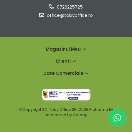
0726225725
office@tobyoffice.ro
Magazinul Meu
Clienti
Date Comerciale
©Copyright SC. Toby Office SRL 2026
Platforma E-
commerce by Gomag