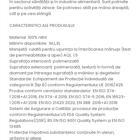
în sectorul sănătății și în industria alimentară. Sunt potrivite
pentru activități zilnice. Se potrivesc atât pe mâna dreaptă,
cât și pe cea stângă.
CARACTERISTICI ALE PRODUSULUI:
Material: 100% nitril
Mărimi disponibile : M,L,XL
Manșetă: rulată pentru ușurința la îmbrăcarea mănușii (test
de permeabilitate a apei) AQL: 1.5
Suprafața interioară: polimerizată
Suprafața exterioară: polimerizată, textură în formă de
diamant pe întreaga suprafață a mâinilor și degetelor
Standarde: Echipament de Protecție Individuală de
categoria III (tip B) conform Regulamentului UE 2016/425
Produs conform cerințelor standardelor: EN ISO 374-
1:2016+A1:2018, EN 374-4:2019, EN ISO 374-5:2016, EN 16523-
1:2015+A1:2018. EN ISO 21420:2020, EN 388: 2016+A1:2018
Sistem de Asigurare a Calității: procesul de producție
conform Regulamentului US FDA Quality System
Regulations(QSR), BS EN ISO 9001 Quality System și EN ISO
13485
Protecție împotriva substanțelor conținute în uleiuri,
grăsimi și altele.