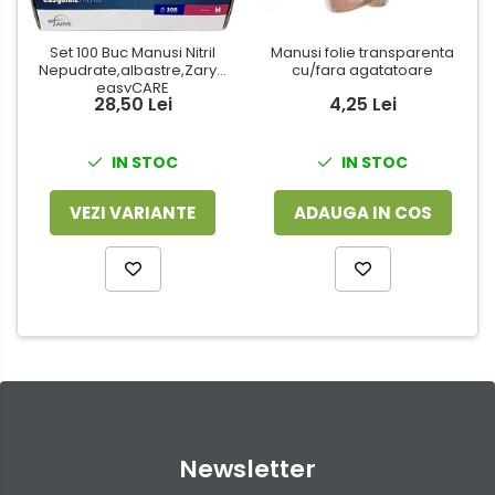
Set 100 Buc Manusi Nitril
Manusi folie transparenta
Nepudrate,albastre,Zarys,
cu/fara agatatoare
easyCARE
28,50 Lei
4,25 Lei
IN STOC
IN STOC
VEZI VARIANTE
ADAUGA IN COS
Newsletter