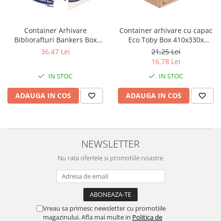
Perforatoare
Europubele
Suporturi pentru accesorii
Hartie igienica
Container Arhivare
Container arhivare cu capac
Suporturi pentru documente
Bibliorafturi Bankers Box
Eco Toby Box 410x330x
Lavete
Fellowes
h290mm
Tavite pentru Documente
36,47 Lei
21,25 Lei
Odorizante
16,78 Lei
Tusuri si tusiere
Produse din hartie
IN STOC
IN STOC
Prosoape din hartie
ADAUGA IN COS
ADAUGA IN COS
Saci menajeri
Sapunuri si dezinfectanti
Uz universal
NEWSLETTER
Nu rata ofertele si promotiile noastre
Vreau sa primesc newsletter cu promotiile
magazinului. Afla mai multe in
Politica de