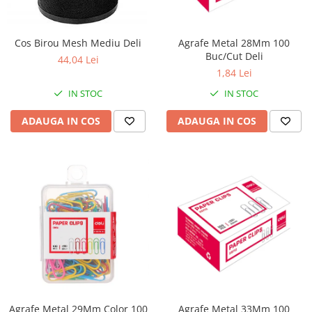
Perforatoare
Europubele
Suporturi pentru accesorii
Hartie igienica
Cos Birou Mesh Mediu Deli
Agrafe Metal 28Mm 100
Suporturi pentru documente
Buc/Cut Deli
Lavete
44,04 Lei
Tavite pentru Documente
1,84 Lei
Odorizante
Tusuri si tusiere
IN STOC
IN STOC
Produse din hartie
ADAUGA IN COS
ADAUGA IN COS
Prosoape din hartie
Saci menajeri
Sapunuri si dezinfectanti
Uz universal
Agrafe Metal 29Mm Color 100
Agrafe Metal 33Mm 100