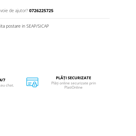
evoie de ajutor?
0726225725
cita postare in SEAP/SICAP
PLĂȚI SECURIZATE
4/7
Plăți online securizate prin
sau chat.
PlatiOnline