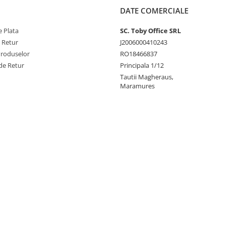
DATE COMERCIALE
 Plata
SC. Toby Office SRL
e Retur
J2006000410243
Produselor
RO18466837
de Retur
Principala 1/12
Tautii Magheraus,
Maramures