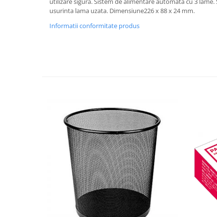
Benzi adezive
utilizare sigura. Sistem de alimentare automata cu 3 lame.
usurinta lama uzata. Dimensiune226 x 88 x 24 mm.
Folie stretch
Informatii conformitate produs
Sfoara
Aparatura pentru birou
Consumabile laminare
Instrumente de scris
Corectoare
Creioane grafit
Creioane mecanice
Linere
Markere pentru tabla
Markere permanente
Mine creion mecanic
Pixuri