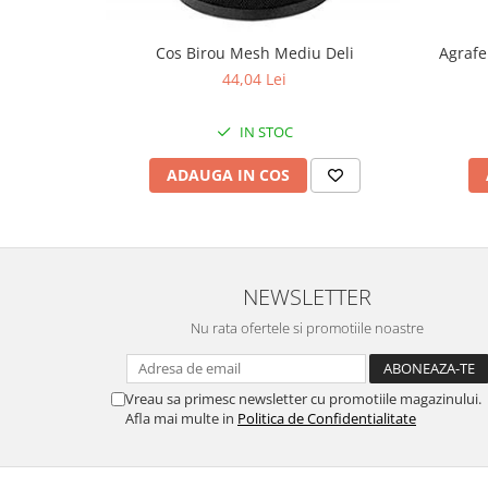
Textmarkere
Cos Birou Mesh Mediu Deli
Agrafe
Organizare & Arhivare
44,04 Lei
Arhivare
IN STOC
Bibliorafturi
Clipboarduri
ADAUGA IN COS
Container arhivare
Cutii arhivare
Dosare din carton
NEWSLETTER
Dosare din plastic
Nu rata ofertele si promotiile noastre
Folii
Indecsi si separatoare
Vreau sa primesc newsletter cu promotiile magazinului.
Afla mai multe in
Politica de Confidentialitate
Produse curatenie
Cosuri pentru birou