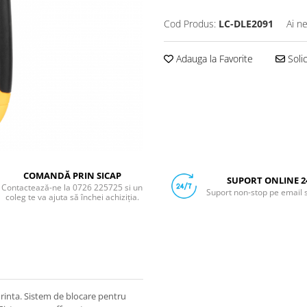
Cod Produs:
LC-DLE2091
Ai n
Adauga la Favorite
Soli
COMANDĂ PRIN SICAP
SUPORT ONLINE 2
Contactează-ne la 0726 225725 si un
Suport non-stop pe email 
coleg te va ajuta să închei achiziția.
urinta. Sistem de blocare pentru