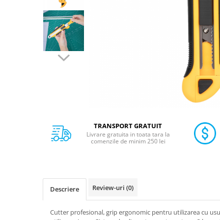
Calculatoare de birou
Capsatoare
Capse
Corectoare
Cuttere
Decapsatoare
Foarfeci
Lipiciuri
Perforatoare
TRANSPORT GRATUIT
Livrare gratuita in toata tara la
Suporturi pentru accesorii
comenzile de minim 250 lei
Suporturi pentru documente
Tavite pentru Documente
Tusuri si tusiere
Review-uri
(0)
Descriere
Ambalare & Marcare
Cutter profesional, grip ergonomic pentru utilizarea cu us