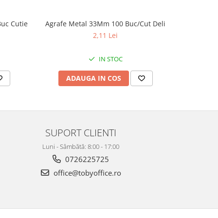
uc Cutie
Agrafe Metal 33Mm 100 Buc/Cut Deli
Agrafe Me
2,11 Lei
IN STOC
ADAUGA IN COS
AD
SUPORT CLIENTI
Luni - Sâmbătă: 8:00 - 17:00
0726225725
office@tobyoffice.ro