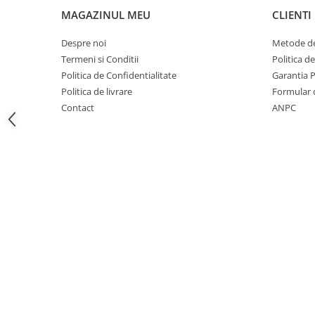
Detergenti diverse suprafete
MAGAZINUL MEU
CLIENTI
Detergenti geamuri
Despre noi
Metode de
Detergenti haine
Termeni si Conditii
Politica d
Detergenti pardoseli
Politica de Confidentialitate
Garantia 
Detergenti pentru baie
Politica de livrare
Formular 
Contact
ANPC
Detergenti pentru bucatarie
Detergenti pentru pardoseli
Detergenti pentru textile
Detergenti universali
Detergenti vase
Dispensere si consumabile
Europubele
Hartie igienica
Lavete
Odorizante