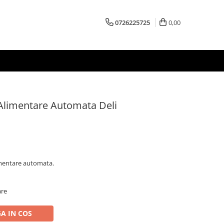
0726225725
0,00
 Alimentare Automata Deli
imentare automata.
are
A IN COS