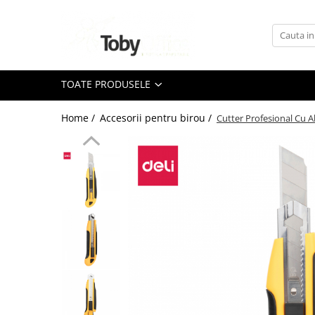
Toate Produsele
TOATE PRODUSELE
Black Friday
Home /
Accesorii pentru birou /
Cutter Profesional Cu 
Idei cadouri
Produs in Romania
Solutii arhivare EcoToby
Accesorii pentru birou
Accesorii pentru birou
Agrafe. Pioneze. Clipsuri. Ace cu
Gamalie. Elastice
Buretiere