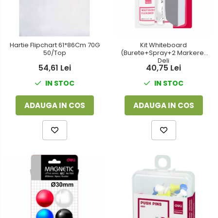
Foarfeci
Detergenti vase
Lipiciuri
Dispensere si consumabile
Perforatoare
Hartie Flipchart 61*86Cm 70G
Kit Whiteboard
Europubele
50/Top
(Burete+Spray+2 Markere)
Suporturi pentru accesorii
Deli
Hartie igienica
54,61 Lei
40,75 Lei
Suporturi pentru documente
IN STOC
IN STOC
Lavete
Tavite pentru Documente
Odorizante
ADAUGA IN COS
ADAUGA IN COS
Tusuri si tusiere
Produse din hartie
Prosoape din hartie
Saci menajeri
Sapunuri si dezinfectanti
Uz universal