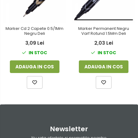
Foarfeci
Detergenti vase
Lipiciuri
Dispensere si consumabile
Perforatoare
Marker Cd 2 Capete 0.5/1Mm
Marker Permanent Negru
Europubele
Negru Deli
Varf Rotund 1.5Mm Deli
Suporturi pentru accesorii
Hartie igienica
3,09 Lei
2,03 Lei
Suporturi pentru documente
IN STOC
IN STOC
Lavete
Tavite pentru Documente
Odorizante
ADAUGA IN COS
ADAUGA IN COS
Tusuri si tusiere
Produse din hartie
Prosoape din hartie
Saci menajeri
Sapunuri si dezinfectanti
Uz universal
Newsletter
Nu rata ofertele si promotiile noastre