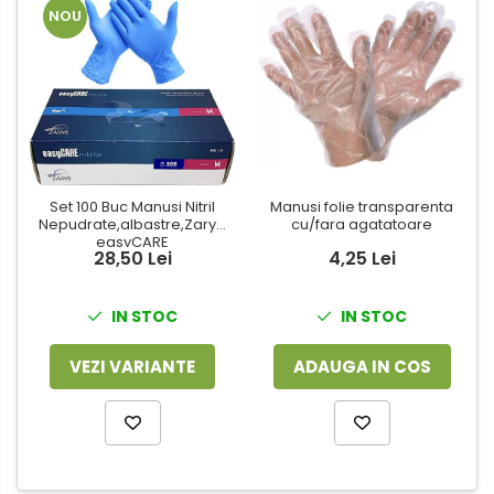
NOU
Set 100 Buc Manusi Nitril
Manusi folie transparenta
Nepudrate,albastre,Zarys,
cu/fara agatatoare
easyCARE
28,50 Lei
4,25 Lei
IN STOC
IN STOC
VEZI VARIANTE
ADAUGA IN COS