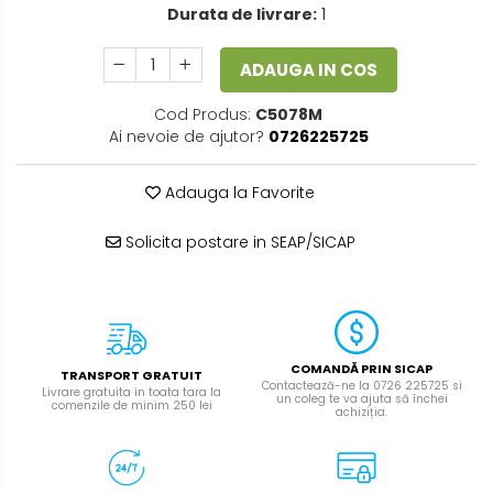
Durata de livrare:
1
ADAUGA IN COS
Cod Produs:
C5078M
Ai nevoie de ajutor?
0726225725
Adauga la Favorite
Solicita postare in SEAP/SICAP
COMANDĂ PRIN SICAP
TRANSPORT GRATUIT
Contactează-ne la 0726 225725 si
Livrare gratuita in toata tara la
un coleg te va ajuta să închei
comenzile de minim 250 lei
achiziția.