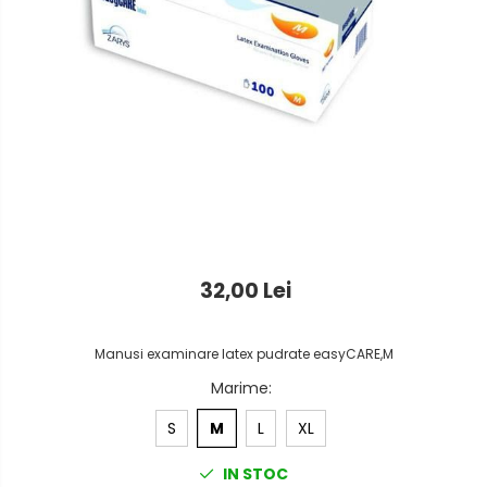
Foarfeci
Detergenti vase
Lipiciuri
Dispensere si consumabile
Perforatoare
Europubele
Suporturi pentru accesorii
Hartie igienica
Suporturi pentru documente
Lavete
Tavite pentru Documente
Odorizante
Tusuri si tusiere
Produse din hartie
32,00 Lei
Prosoape din hartie
Saci menajeri
Manusi examinare latex pudrate easyCARE,M
Marime
:
Sapunuri si dezinfectanti
S
M
L
XL
Uz universal
IN STOC