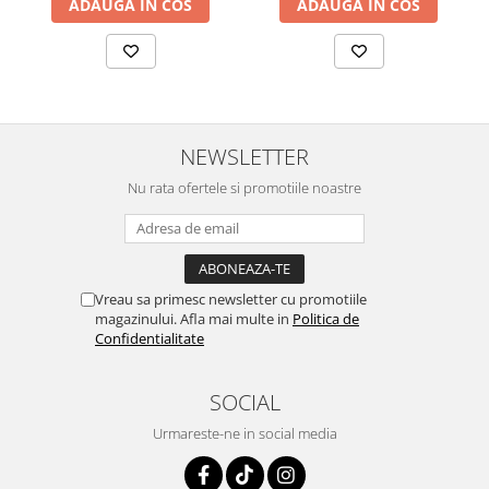
ADAUGA IN COS
ADAUGA IN COS
Detergenti diverse suprafete
Detergenti geamuri
Detergenti haine
Detergenti pardoseli
Detergenti pentru baie
NEWSLETTER
Detergenti pentru bucatarie
Nu rata ofertele si promotiile noastre
Detergenti pentru pardoseli
Detergenti pentru textile
Detergenti universali
Vreau sa primesc newsletter cu promotiile
Detergenti vase
magazinului. Afla mai multe in
Politica de
Confidentialitate
Dispensere si consumabile
Europubele
SOCIAL
Hartie igienica
Urmareste-ne in social media
Lavete
Odorizante