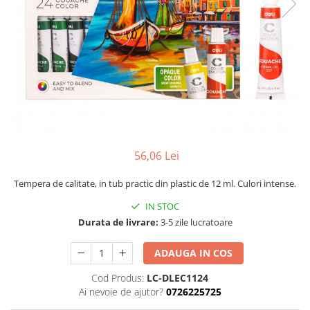
Calculatoare de birou
Capsatoare
Capse
Corectoare
Cuttere
Decapsatoare
Foarfeci
Lipiciuri
56,06 Lei
Perforatoare
Tempera de calitate, in tub practic din plastic de 12 ml. Culori intense.
Suporturi pentru accesorii
IN STOC
Suporturi pentru documente
Durata de livrare:
3-5 zile lucratoare
Tavite pentru Documente
ADAUGA IN COS
Tusuri si tusiere
Cod Produs:
LC-DLEC1124
Ai nevoie de ajutor?
0726225725
Ambalare & Marcare