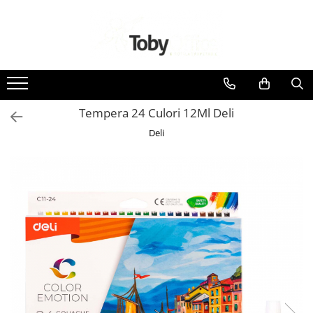
Toate Produsele
Black Friday
Tempera 24 Culori 12Ml Deli
Idei cadouri
Deli
Produs in Romania
Solutii arhivare EcoToby
Accesorii pentru birou
Accesorii pentru birou
Agrafe. Pioneze. Clipsuri. Ace cu
Gamalie. Elastice
Buretiere