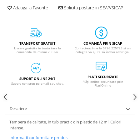
Benzi adezive
Adauga la Favorite
Solicita postare in SEAP/SICAP
Folie stretch
Sfoara
Aparatura pentru birou
TRANSPORT GRATUIT
COMANDĂ PRIN SICAP
Consumabile laminare
Livrare gratuita in toata tara la
Contactează-ne la 0726 225725 si un
comenzile de minim 250 lei
coleg te va ajuta să închei achiziția.
Instrumente de scris
Corectoare
PLĂȚI SECURIZATE
Creioane grafit
SUPORT ONLINE 24/7
Plăți online securizate prin
Suport non-stop pe email sau chat.
PlatiOnline
Creioane mecanice
Linere
Markere pentru tabla
Descriere
Markere permanente
Tempera de calitate, in tub practic din plastic de 12 ml. Culori
Mine creion mecanic
intense.
Pixuri
Informatii conformitate produs