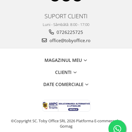
Produse din hartie
SUPORT CLIENTI
Prosoape din hartie
Luni - Sâmbătă: 8:00 - 17:00
Saci menajeri
0726225725
Sapunuri si dezinfectanti
office@tobyoffice.ro
Uz universal
Produse din hartie
MAGAZINUL MEU
Agende
CLIENTI
Etichete
Hartie copiator
DATE COMERCIALE
Hartie copiator alba
Notesuri adezive
Plicuri
Role pret
©Copyright SC. Toby Office SRL 2026
Platforma E-commerce by
Gomag
Tipizate