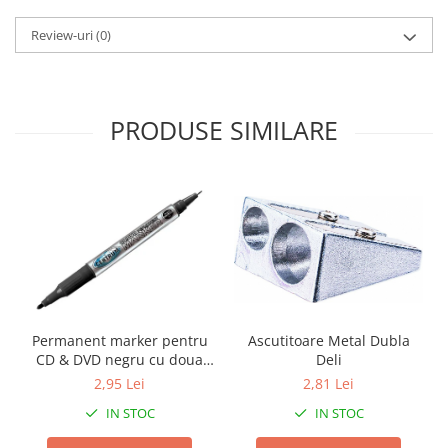
Textmarkere
Review-uri
(0)
Organizare & Arhivare
Arhivare
PRODUSE SIMILARE
Bibliorafturi
Clipboarduri
Container arhivare
Cutii arhivare
Dosare din carton
Dosare din plastic
Folii
Permanent marker pentru
Ascutitoare Metal Dubla
Indecsi si separatoare
CD & DVD negru cu doua
Deli
capete Centrum
2,95 Lei
2,81 Lei
Produse curatenie
IN STOC
IN STOC
Cosuri pentru birou