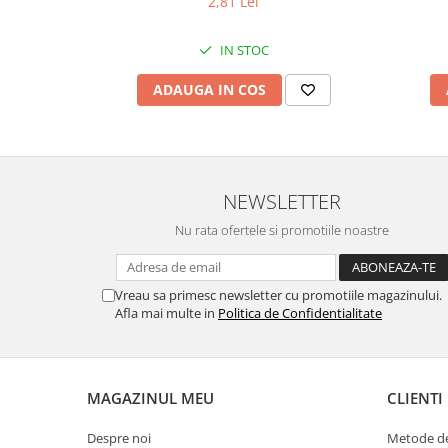
2,81 Lei
Textmarkere
IN STOC
Organizare & Arhivare
ADAUGA IN COS
Arhivare
Bibliorafturi
Clipboarduri
Container arhivare
NEWSLETTER
Cutii arhivare
Nu rata ofertele si promotiile noastre
Dosare din carton
Dosare din plastic
Vreau sa primesc newsletter cu promotiile magazinului.
Folii
Afla mai multe in
Politica de Confidentialitate
Indecsi si separatoare
Produse curatenie
MAGAZINUL MEU
CLIENTI
Cosuri pentru birou
Despre noi
Metode de