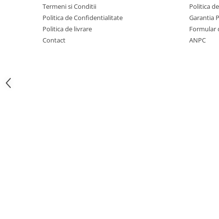
Detergenti diverse suprafete
Termeni si Conditii
Politica d
Detergenti geamuri
Politica de Confidentialitate
Garantia 
Politica de livrare
Formular 
Detergenti haine
Contact
ANPC
Detergenti pardoseli
Detergenti pentru baie
Detergenti pentru bucatarie
Detergenti pentru pardoseli
Detergenti pentru textile
Detergenti universali
Detergenti vase
Dispensere si consumabile
Europubele
Hartie igienica
Lavete
Odorizante