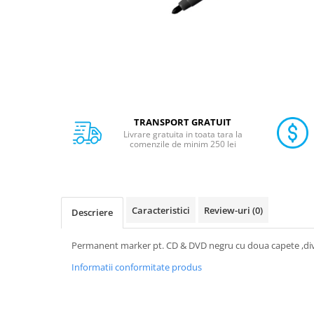
Calculatoare de birou
Capsatoare
Capse
Corectoare
Cuttere
Decapsatoare
TRANSPORT GRATUIT
Foarfeci
Livrare gratuita in toata tara la
comenzile de minim 250 lei
Lipiciuri
Perforatoare
Suporturi pentru accesorii
Caracteristici
Review-uri
(0)
Descriere
Suporturi pentru documente
Tavite pentru Documente
Permanent marker pt. CD & DVD negru cu doua capete ,dive
Tusuri si tusiere
Informatii conformitate produs
Ambalare & Marcare