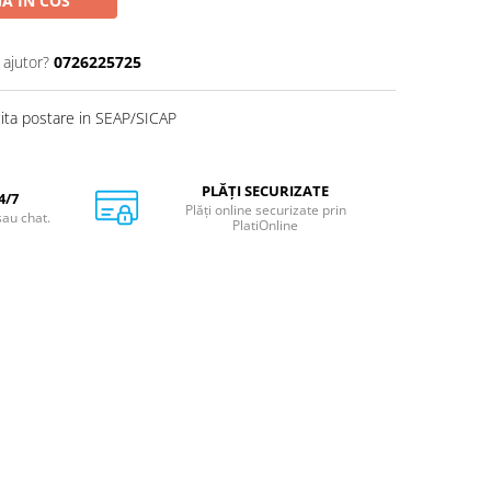
A IN COS
 ajutor?
0726225725
cita postare in SEAP/SICAP
PLĂȚI SECURIZATE
4/7
Plăți online securizate prin
sau chat.
PlatiOnline