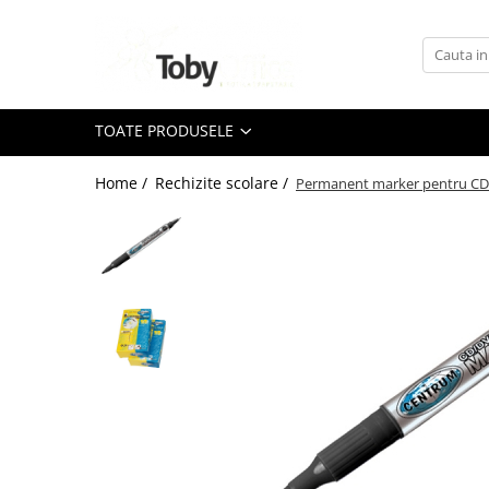
Toate Produsele
TOATE PRODUSELE
Black Friday
Home /
Rechizite scolare /
Permanent marker pentru CD
Idei cadouri
Produs in Romania
Solutii arhivare EcoToby
Accesorii pentru birou
Accesorii pentru birou
Agrafe. Pioneze. Clipsuri. Ace cu
Gamalie. Elastice
Buretiere