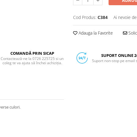
ADAUG
Cod Produs:
C384
Ai nevoie de
Adauga la Favorite
Soli
COMANDĂ PRIN SICAP
SUPORT ONLINE 2
Contactează-ne la 0726 225725 si un
Suport non-stop pe email 
coleg te va ajuta să închei achiziția.
rse culori.