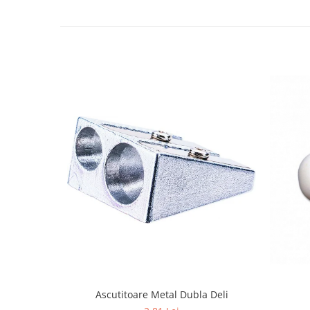
Benzi adezive
Folie stretch
Sfoara
Aparatura pentru birou
Consumabile laminare
Instrumente de scris
Corectoare
Creioane grafit
Creioane mecanice
Linere
Markere pentru tabla
Markere permanente
Mine creion mecanic
Ascutitoare Metal Dubla Deli
Pixuri