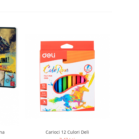
gna
Carioci 12 Culori Deli
C