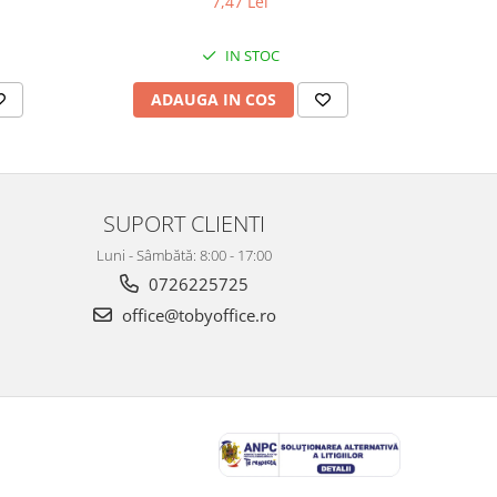
7,47 Lei
IN STOC
ADAUGA IN COS
AD
SUPORT CLIENTI
Luni - Sâmbătă: 8:00 - 17:00
0726225725
office@tobyoffice.ro