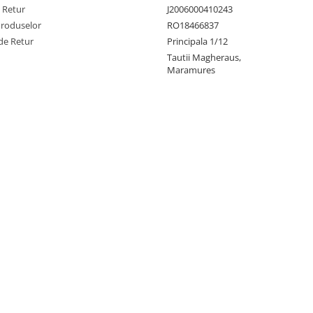
e Retur
J2006000410243
Produselor
RO18466837
de Retur
Principala 1/12
Tautii Magheraus,
Maramures