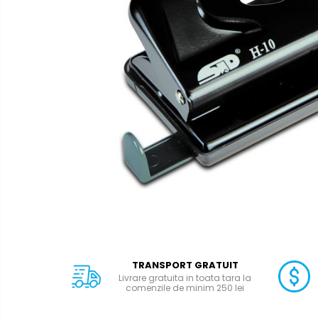
Calculatoare de birou
Capsatoare
Capse
Corectoare
Cuttere
Decapsatoare
Foarfeci
Lipiciuri
Perforatoare
Suporturi pentru accesorii
Suporturi pentru documente
Tavite pentru Documente
TRANSPORT GRATUIT
Tusuri si tusiere
Livrare gratuita in toata tara la
comenzile de minim 250 lei
Ambalare & Marcare