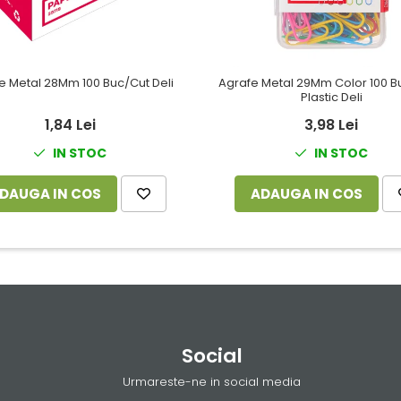
e Metal 28Mm 100 Buc/Cut Deli
Agrafe Metal 29Mm Color 100 B
Plastic Deli
1,84 Lei
3,98 Lei
IN STOC
IN STOC
DAUGA IN COS
ADAUGA IN COS
Social
Urmareste-ne in social media