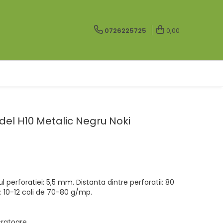
0726225725
0,00
odel H10 Metalic Negru Noki
 perforatiei: 5,5 mm. Distanta dintre perforatii: 80
 10-12 coli de 70-80 g/mp.
ucratoare