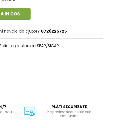
A IN COS
Ai nevoie de ajutor?
0726225725
Solicita postare in SEAP/SICAP
4/7
PLĂȚI SECURIZATE
ail sau
Plăți online securizate prin
PlatiOnline