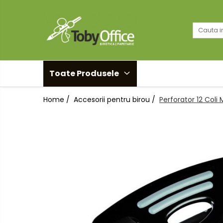
Toate Produsele
Black Friday
Toate Produsele
Idei cadouri
Home /
Accesorii pentru birou /
Perforator 12 Coli
Produs in Romania
Solutii arhivare EcoToby
Accesorii pentru birou
Accesorii pentru birou
Agrafe. Pioneze. Clipsuri. Ace cu
Gamalie. Elastice
Buretiere