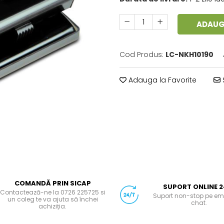
ADAUG
Cod Produs:
LC-NKH10190
Adauga la Favorite
COMANDĂ PRIN SICAP
SUPORT ONLINE 2
Contactează-ne la 0726 225725 si
Suport non-stop pe em
un coleg te va ajuta să închei
chat.
achiziția.