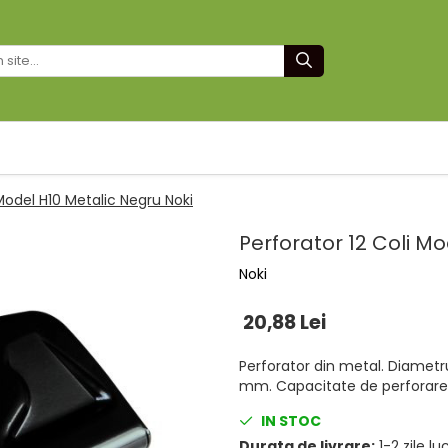
 Model H10 Metalic Negru Noki
Perforator 12 Coli M
Noki
20,88 Lei
Perforator din metal. Diametrul
mm. Capacitate de perforare:
IN STOC
Durata de livrare:
1-2 zile l