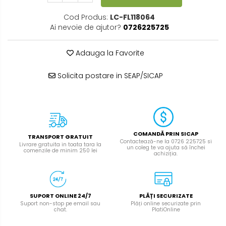
Cod Produs:
LC-FL118064
Ai nevoie de ajutor?
0726225725
Adauga la Favorite
Solicita postare in SEAP/SICAP
COMANDĂ PRIN SICAP
TRANSPORT GRATUIT
Contactează-ne la 0726 225725 si
Livrare gratuita in toata tara la
un coleg te va ajuta să închei
comenzile de minim 250 lei
achiziția.
SUPORT ONLINE 24/7
PLĂȚI SECURIZATE
Suport non-stop pe email sau
Plăți online securizate prin
chat.
PlatiOnline