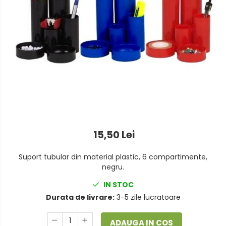
Foarfeci
Detergenti vase
Lipiciuri
Dispensere si consumabile
Perforatoare
Europubele
Suporturi pentru accesorii
Hartie igienica
Suporturi pentru documente
Lavete
Tavite pentru Documente
Odorizante
Tusuri si tusiere
Produse din hartie
15,50 Lei
Prosoape din hartie
Suport tubular din material plastic, 6 compartimente,
Saci menajeri
negru.
Sapunuri si dezinfectanti
IN STOC
Durata de livrare:
3-5 zile lucratoare
Uz universal
ADAUGA IN COS