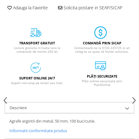
Adauga la Favorite
Solicita postare in SEAP/SICAP
TRANSPORT GRATUIT
COMANDĂ PRIN SICAP
Livrare gratuita in toata tara la
Contactează-ne la 0726 225725 si un
comenzile de minim 250 lei
coleg te va ajuta să închei achiziția.
PLĂȚI SECURIZATE
SUPORT ONLINE 24/7
Plăți online securizate prin
Suport non-stop pe email sau chat.
PlatiOnline
Descriere
Agrafe argintii din metal. 50 mm, 100 buc/cutie.
Informatii conformitate produs