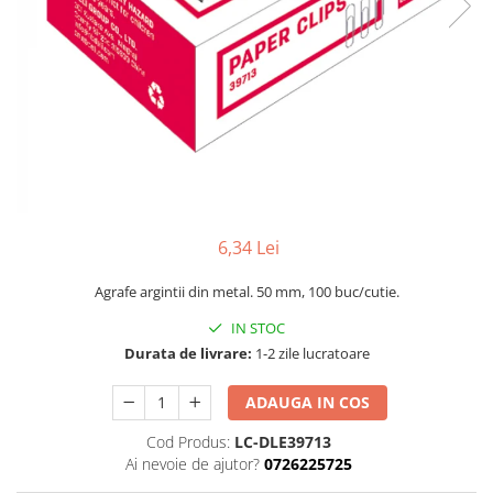
Perforatoare
Europubele
Suporturi pentru accesorii
Hartie igienica
Suporturi pentru documente
Lavete
Tavite pentru Documente
Odorizante
Tusuri si tusiere
Produse din hartie
Prosoape din hartie
Saci menajeri
6,34 Lei
Sapunuri si dezinfectanti
Agrafe argintii din metal. 50 mm, 100 buc/cutie.
Uz universal
IN STOC
Durata de livrare:
1-2 zile lucratoare
ADAUGA IN COS
Cod Produs:
LC-DLE39713
Ai nevoie de ajutor?
0726225725