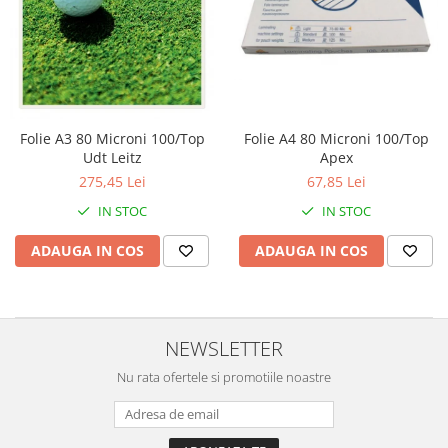
Perforatoare
Europubele
Suporturi pentru accesorii
Hartie igienica
Suporturi pentru documente
Lavete
Tavite pentru Documente
Odorizante
Tusuri si tusiere
Folie A3 80 Microni 100/Top
Folie A4 80 Microni 100/Top
Produse din hartie
Udt Leitz
Apex
Prosoape din hartie
275,45 Lei
67,85 Lei
Saci menajeri
IN STOC
IN STOC
Sapunuri si dezinfectanti
ADAUGA IN COS
ADAUGA IN COS
Uz universal
NEWSLETTER
Nu rata ofertele si promotiile noastre