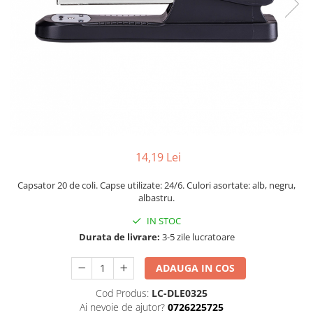
Perforatoare
Europubele
Suporturi pentru accesorii
Hartie igienica
Suporturi pentru documente
Lavete
Tavite pentru Documente
Odorizante
Tusuri si tusiere
Produse din hartie
Prosoape din hartie
Saci menajeri
14,19 Lei
Sapunuri si dezinfectanti
Capsator 20 de coli. Capse utilizate: 24/6. Culori asortate: alb, negru,
Uz universal
albastru.
IN STOC
Durata de livrare:
3-5 zile lucratoare
ADAUGA IN COS
Cod Produs:
LC-DLE0325
Ai nevoie de ajutor?
0726225725