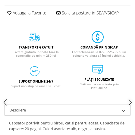
Adauga la Favorite
Solicita postare in SEAP/SICAP
TRANSPORT GRATUIT
COMANDĂ PRIN SICAP
Livrare gratuita in toata tara la
Contactează-ne la 0726 225725 si un
comenzile de minim 250 lei
coleg te va ajuta să închei achiziția.
PLĂȚI SECURIZATE
SUPORT ONLINE 24/7
Plăți online securizate prin
Suport non-stop pe email sau chat.
PlatiOnline
Descriere
Capsator potrivit pentru birou, cat si pentru acasa. Capacitate de
capsare: 20 pagini. Culori asortate: alb, negru, albastru.