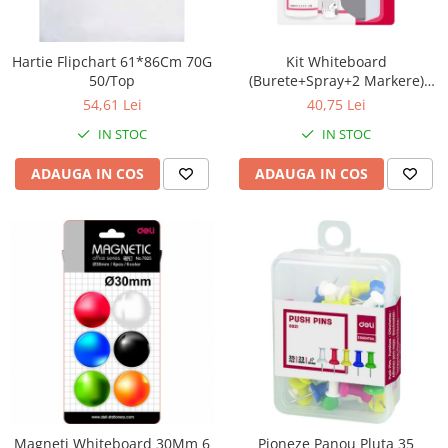
Calculatoare de birou
Capsatoare
Hartie Flipchart 61*86Cm 70G
Kit Whiteboard
Capse
50/Top
(Burete+Spray+2 Markere)
Corectoare
Deli
54,61 Lei
40,75 Lei
Cuttere
IN STOC
IN STOC
Decapsatoare
ADAUGA IN COS
ADAUGA IN COS
Foarfeci
Lipiciuri
Perforatoare
Suporturi pentru accesorii
Suporturi pentru documente
Tavite pentru Documente
Tusuri si tusiere
Ambalare & Marcare
Magneti Whiteboard 30Mm 6
Pioneze Panou Pluta 35