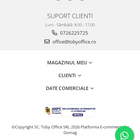
Detergenti diverse suprafete
Detergenti geamuri
SUPORT CLIENTI
Detergenti haine
Luni - Sâmbătă: 8:00 - 17:00
Detergenti pardoseli
0726225725
Detergenti pentru baie
office@tobyoffice.ro
Detergenti pentru bucatarie
Detergenti pentru pardoseli
MAGAZINUL MEU
Detergenti pentru textile
CLIENTI
Detergenti universali
DATE COMERCIALE
Detergenti vase
Dispensere si consumabile
Europubele
Hartie igienica
©Copyright SC. Toby Office SRL 2026
Platforma E-commerce by
Lavete
Gomag
Odorizante