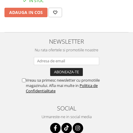
IN STOC
Textmarkere
ADAUGA IN COS
Organizare & Arhivare
Arhivare
Bibliorafturi
NEWSLETTER
Clipboarduri
Nu rata ofertele si promotiile noastre
Container arhivare
Cutii arhivare
Dosare din carton
Vreau sa primesc newsletter cu promotiile
Dosare din plastic
magazinului. Afla mai multe in
Politica de
Confidentialitate
Folii
Indecsi si separatoare
SOCIAL
Urmareste-ne in social media
Produse curatenie
Cosuri pentru birou