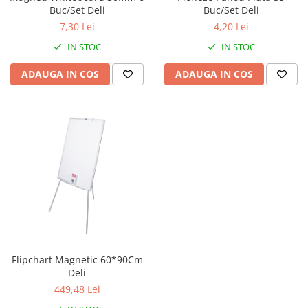
Benzi adezive
Buc/Set Deli
Buc/Set Deli
Folie stretch
7,30 Lei
4,20 Lei
Sfoara
IN STOC
IN STOC
ADAUGA IN COS
ADAUGA IN COS
Aparatura pentru birou
Consumabile laminare
Instrumente de scris
Corectoare
Creioane grafit
Creioane mecanice
Linere
Markere pentru tabla
Markere permanente
Flipchart Magnetic 60*90Cm
Deli
Mine creion mecanic
449,48 Lei
Pixuri