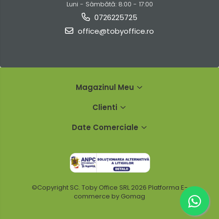
Luni - Sâmbătă: 8:00 - 17:00
0726225725
office@tobyoffice.ro
Magazinul Meu
Clienti
Date Comerciale
©Copyright SC. Toby Office SRL 2026
Platforma E-
commerce by Gomag