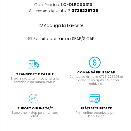
Cod Produs:
LC-DLEC00310
Ai nevoie de ajutor?
0726225725
Adauga la Favorite
Solicita postare in SEAP/SICAP
COMANDĂ PRIN SICAP
TRANSPORT GRATUIT
Contactează-ne la 0726 225725 si
Livrare gratuita in toata tara la
un coleg te va ajuta să închei
comenzile de minim 250 lei
achiziția.
SUPORT ONLINE 24/7
PLĂȚI SECURIZATE
Suport non-stop pe email sau
Plăți online securizate prin
chat.
PlatiOnline