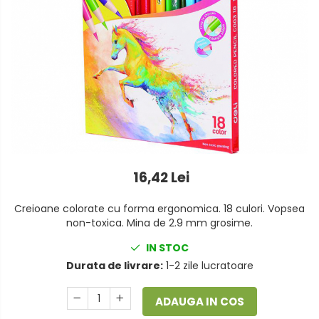
Foarfeci
Detergenti vase
Lipiciuri
Dispensere si consumabile
Perforatoare
Europubele
Suporturi pentru accesorii
Hartie igienica
Suporturi pentru documente
Lavete
Tavite pentru Documente
Odorizante
Tusuri si tusiere
16,42 Lei
Produse din hartie
Prosoape din hartie
Creioane colorate cu forma ergonomica. 18 culori. Vopsea
non-toxica. Mina de 2.9 mm grosime.
Saci menajeri
IN STOC
Sapunuri si dezinfectanti
Durata de livrare:
1-2 zile lucratoare
Uz universal
ADAUGA IN COS