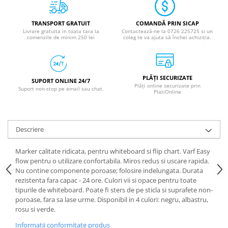
TRANSPORT GRATUIT
COMANDĂ PRIN SICAP
Livrare gratuita in toata tara la
Contactează-ne la 0726 225725 si un
comenzile de minim 250 lei
coleg te va ajuta să închei achiziția.
PLĂȚI SECURIZATE
SUPORT ONLINE 24/7
Plăți online securizate prin
Suport non-stop pe email sau chat.
PlatiOnline
Descriere
Marker calitate ridicata, pentru whiteboard si flip chart. Varf Easy
flow pentru o utilizare confortabila. Miros redus si uscare rapida.
Nu contine componente poroase; folosire indelungata. Durata
rezistenta fara capac - 24 ore. Culori vii si opace pentru toate
tipurile de whiteboard. Poate fi sters de pe sticla si suprafete non-
poroase, fara sa lase urme. Disponibil in 4 culori: negru, albastru,
rosu si verde.
Informatii conformitate produs