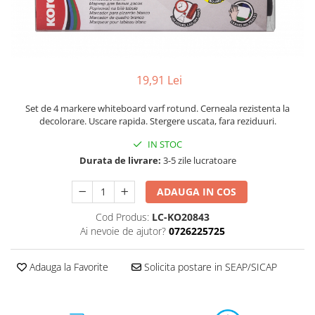
Perforatoare
Europubele
Suporturi pentru accesorii
Hartie igienica
Suporturi pentru documente
Lavete
Tavite pentru Documente
19,91 Lei
Odorizante
Tusuri si tusiere
Produse din hartie
Set de 4 markere whiteboard varf rotund. Cerneala rezistenta la
decolorare. Uscare rapida. Stergere uscata, fara reziduuri.
Prosoape din hartie
IN STOC
Saci menajeri
Durata de livrare:
3-5 zile lucratoare
Sapunuri si dezinfectanti
Uz universal
ADAUGA IN COS
Cod Produs:
LC-KO20843
Ai nevoie de ajutor?
0726225725
Adauga la Favorite
Solicita postare in SEAP/SICAP