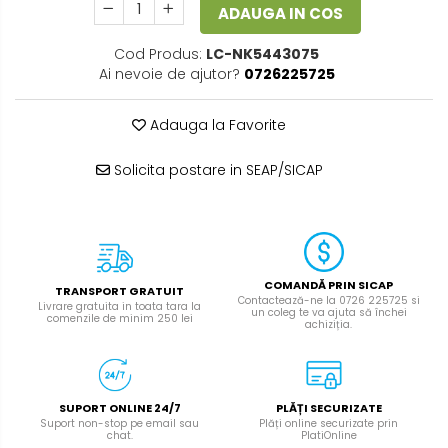
ADAUGA IN COS
Cod Produs:
LC-NK5443075
Ai nevoie de ajutor?
0726225725
Adauga la Favorite
Solicita postare in SEAP/SICAP
COMANDĂ PRIN SICAP
TRANSPORT GRATUIT
Contactează-ne la 0726 225725 si
Livrare gratuita in toata tara la
un coleg te va ajuta să închei
comenzile de minim 250 lei
achiziția.
SUPORT ONLINE 24/7
PLĂȚI SECURIZATE
Suport non-stop pe email sau
Plăți online securizate prin
chat.
PlatiOnline