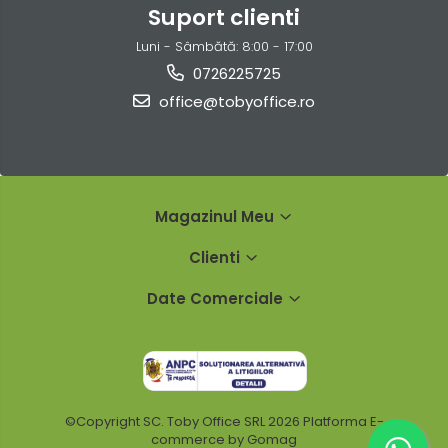
Suport clienti
Luni - Sâmbătă: 8:00 - 17:00
0726225725
office@tobyoffice.ro
Magazinul Meu
Clienti
Date Comerciale
©Copyright SC. Toby Office SRL 2026
Platforma E-
commerce by Gomag