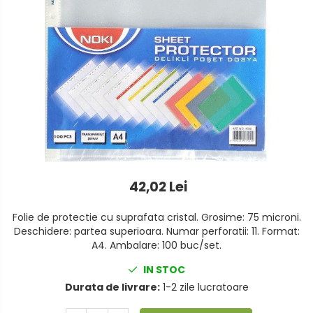
Foarfeci
Detergenti vase
Lipiciuri
Dispensere si consumabile
Perforatoare
Europubele
Suporturi pentru accesorii
Hartie igienica
Suporturi pentru documente
Lavete
Tavite pentru Documente
Odorizante
Tusuri si tusiere
Produse din hartie
42,02 Lei
Prosoape din hartie
Folie de protectie cu suprafata cristal. Grosime: 75 microni.
Saci menajeri
Deschidere: partea superioara. Numar perforatii: 11. Format:
A4. Ambalare: 100 buc/set.
Sapunuri si dezinfectanti
IN STOC
Uz universal
Durata de livrare:
1-2 zile lucratoare