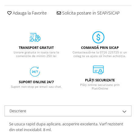
Adauga la Favorite
Solicita postare in SEAP/SICAP
TRANSPORT GRATUIT
COMANDĂ PRIN SICAP
Livrare gratuita in toata tara la
Contactează-ne la 0726 225725 si un
comenzile de minim 250 lei
coleg te va ajuta să închei achiziția.
PLĂȚI SECURIZATE
SUPORT ONLINE 24/7
Plăți online securizate prin
Suport non-stop pe email sau chat.
PlatiOnline
Descriere
Se usuca rapid dupa aplicare, acoperire excelenta. Varf rezistent
din otel inoxidabil. 8 ml.