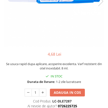
Perforatoare
Europubele
Suporturi pentru accesorii
Hartie igienica
Suporturi pentru documente
Lavete
Tavite pentru Documente
Odorizante
Tusuri si tusiere
Produse din hartie
Prosoape din hartie
Saci menajeri
4,68 Lei
Sapunuri si dezinfectanti
Se usuca rapid dupa aplicare, acoperire excelenta. Varf rezistent din
Uz universal
otel inoxidabil. 8 ml.
IN STOC
Durata de livrare:
1-2 zile lucratoare
ADAUGA IN COS
Cod Produs:
LC-DLE7287
Ai nevoie de ajutor?
0726225725