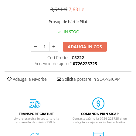
Calculatoare de birou
8,64 Lei
7,63 Lei
Capsatoare
Capse
Prosop de hârtie Pliat
Corectoare
IN STOC
Cuttere
ADAUGA IN COS
Decapsatoare
Foarfeci
Cod Produs:
C5222
Ai nevoie de ajutor?
0726225725
Lipiciuri
Perforatoare
Adauga la Favorite
Solicita postare in SEAP/SICAP
Suporturi pentru accesorii
Suporturi pentru documente
Tavite pentru Documente
Tusuri si tusiere
TRANSPORT GRATUIT
COMANDĂ PRIN SICAP
Livrare gratuita in toata tara la
Contactează-ne la 0726 225725 si un
comenzile de minim 250 lei
coleg te va ajuta să închei achiziția.
Ambalare & Marcare