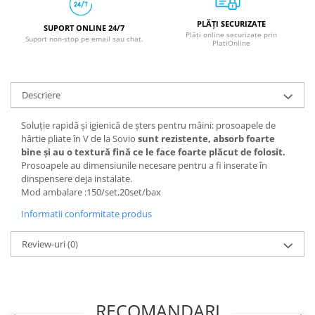
Benzi adezive
Folie stretch
PLĂȚI SECURIZATE
SUPORT ONLINE 24/7
Plăți online securizate prin
Suport non-stop pe email sau chat.
PlatiOnline
Sfoara
Aparatura pentru birou
Descriere
Consumabile laminare
Soluție rapidă și igienică de șters pentru mâini: prosoapele de
Instrumente de scris
hârtie pliate în V de la Sovio
sunt rezistente, absorb foarte
bine și au o textură fină ce le face foarte plăcut de folosit.
Corectoare
Prosoapele au dimensiunile necesare pentru a fi inserate în
Creioane grafit
dinspensere deja instalate.
Mod ambalare :150/set,20set/bax
Creioane mecanice
Informatii conformitate produs
Linere
Markere pentru tabla
Review-uri
(0)
Markere permanente
Mine creion mecanic
RECOMANDARI
Pixuri