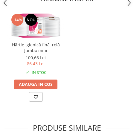
Textmarkere
-14%
NOU
Organizare & Arhivare
Arhivare
Bibliorafturi
Hârtie igienică fină, rolă
Clipboarduri
Jumbo mini
Container arhivare
100,66 Lei
86,43 Lei
Cutii arhivare
IN STOC
Dosare din carton
ADAUGA IN COS
Dosare din plastic
Folii
Indecsi si separatoare
Produse curatenie
PRODUSE SIMILARE
Cosuri pentru birou