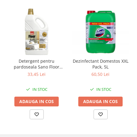
Detergenti diverse suprafete
Detergenti geamuri
Detergenti haine
Detergenti pardoseli
Detergenti pentru baie
Detergenti pentru bucatarie
Detergenti pentru pardoseli
Detergent pentru
Dezinfectant Domestos XXL
pardoseala Sano Floor
Pack, 5L
Detergenti pentru textile
Fresh Luxury, 2L
33,45 Lei
60,50 Lei
Detergenti universali
Detergenti vase
IN STOC
IN STOC
Dispensere si consumabile
ADAUGA IN COS
ADAUGA IN COS
Europubele
Hartie igienica
Lavete
Odorizante