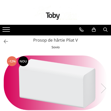
Toate Produsele
Black Friday
Prosop de hârtie Pliat V
Idei cadouri
Sovio
Produs in Romania
-12%
NOU
Solutii arhivare EcoToby
Accesorii pentru birou
Accesorii pentru birou
Agrafe. Pioneze. Clipsuri. Ace cu
Gamalie. Elastice
Buretiere