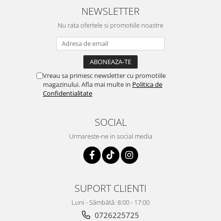
NEWSLETTER
Produse din hartie
Nu rata ofertele si promotiile noastre
Prosoape din hartie
Saci menajeri
Sapunuri si dezinfectanti
Uz universal
Vreau sa primesc newsletter cu promotiile
magazinului. Afla mai multe in
Politica de
Confidentialitate
Produse din hartie
Agende
SOCIAL
Etichete
Urmareste-ne in social media
Hartie copiator
Hartie copiator alba
Notesuri adezive
Plicuri
SUPORT CLIENTI
Role pret
Luni - Sâmbătă: 8:00 - 17:00
Tipizate
0726225725