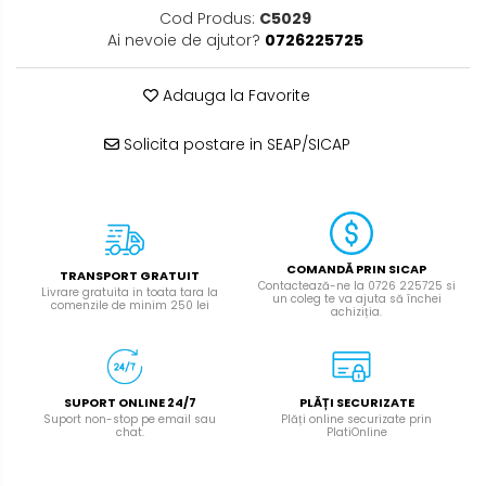
Cod Produs:
C5029
Ai nevoie de ajutor?
0726225725
Adauga la Favorite
Solicita postare in SEAP/SICAP
COMANDĂ PRIN SICAP
TRANSPORT GRATUIT
Contactează-ne la 0726 225725 si
Livrare gratuita in toata tara la
un coleg te va ajuta să închei
comenzile de minim 250 lei
achiziția.
SUPORT ONLINE 24/7
PLĂȚI SECURIZATE
Suport non-stop pe email sau
Plăți online securizate prin
chat.
PlatiOnline