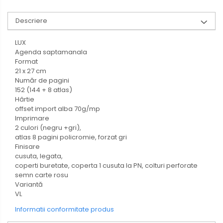
Descriere
LUX
Agenda saptamanala
Format
21 x 27 cm
Număr de pagini
152 (144 + 8 atlas)
Hârtie
offset import alba 70g/mp
Imprimare
2 culori (negru +gri),
atlas 8 pagini policromie, forzat gri
Finisare
cusuta, legata,
coperti buretate, coperta 1 cusuta la PN, colturi perforate
semn carte rosu
Variantă
VL
Informatii conformitate produs