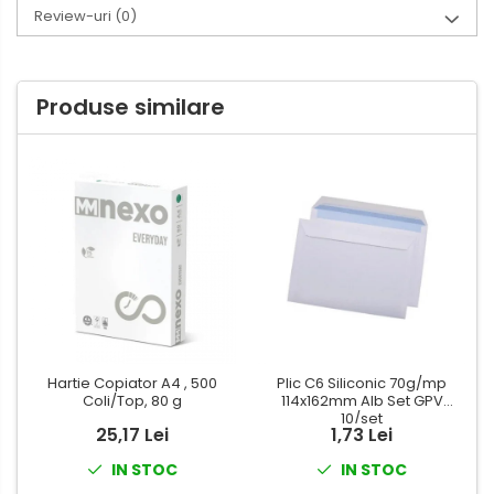
Review-uri
(0)
Produse similare
Hartie Copiator A4 , 500
Plic C6 Siliconic 70g/mp
Coli/Top, 80 g
114x162mm Alb Set GPV
10/set
25,17 Lei
1,73 Lei
IN STOC
IN STOC