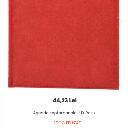
Foarfeci
Detergenti vase
Lipiciuri
Dispensere si consumabile
Perforatoare
Europubele
Suporturi pentru accesorii
Hartie igienica
Suporturi pentru documente
Lavete
Tavite pentru Documente
Odorizante
Tusuri si tusiere
Produse din hartie
Prosoape din hartie
Saci menajeri
44,23 Lei
Sapunuri si dezinfectanti
Agenda saptamanala LUX Rosu
Uz universal
STOC EPUIZAT