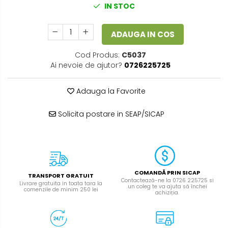
IN STOC
ADAUGA IN COS
Cod Produs:
C5037
Ai nevoie de ajutor?
0726225725
Adauga la Favorite
Solicita postare in SEAP/SICAP
COMANDĂ PRIN SICAP
TRANSPORT GRATUIT
Contactează-ne la 0726 225725 si
Livrare gratuita in toata tara la
un coleg te va ajuta să închei
comenzile de minim 250 lei
achiziția.