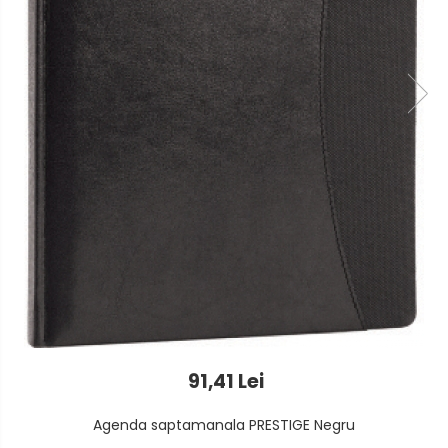
Foarfeci
Detergenti vase
Lipiciuri
Dispensere si consumabile
Perforatoare
Europubele
Suporturi pentru accesorii
Hartie igienica
Suporturi pentru documente
Lavete
Tavite pentru Documente
Odorizante
Tusuri si tusiere
Produse din hartie
Prosoape din hartie
Saci menajeri
Sapunuri si dezinfectanti
91,41 Lei
Uz universal
Agenda saptamanala PRESTIGE Negru