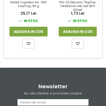
Hartie Copiator A4 , 500
Plic C6 Siliconic 70g/mp
Coli/Top, 80 g
114x162mm Alb Set GPV
10/set
25,17 Lei
1,73 Lei
IN STOC
IN STOC
ADAUGA IN COS
ADAUGA IN COS
Newsletter
Nu rata ofertele si promotiile noastre