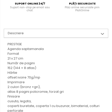
SUPORT ONLINE 24/7
PLĂȚI SECURIZATE
Suport non-stop pe email sau
Plăți online securizate prin
chat.
PlatiOnline
Descriere
PRESTIGE
Agenda saptamanala
Format
21 x 27 cm
Număr de pagini
152 (144 + 8 atlas)
Hârtie
offset ivoire 70g/mp
Imprimare
2 culori (bronz +gri),
atlas 8 pagini policromie, forzat gri
Finisare
cusuta, legata,
coperti buretate, coperta 1 cu buzunar, bimaterial, colturi
perforate