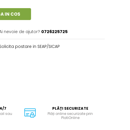
A IN COS
Ai nevoie de ajutor?
0726225725
Solicita postare in SEAP/SICAP
4/7
PLĂȚI SECURIZATE
ail sau
Plăți online securizate prin
PlatiOnline