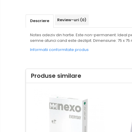
Benzi adezive
Aparatura
Folie stretch
pentru birou
Sfoara
Review-uri
(0)
Descriere
Instrumente
Consumabile laminare
de
Notes adeziv din hartie. Este non-permanent. Ideal pe
scris
Corectoare
semne atunci cand este dezlipit. Dimensiune: 75 x 75 
Organizare
Creioane grafit
Informatii conformitate produs
&
Arhivare
Creioane mecanice
Produse
Linere
curatenie
Produse similare
Markere pentru tabla
Produse
Markere permanente
din
Mine creion mecanic
hartie
Pixuri
Rechizite
scolare
Textmarkere
Arhivare
Echipamente
de
Bibliorafturi