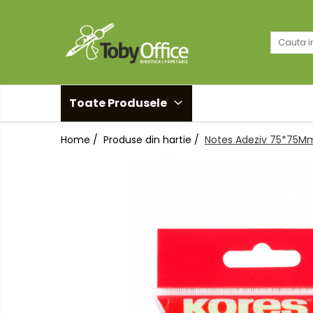
Toate Produsele
Black Friday
Toate Produsele
Idei cadouri
Home /
Produse din hartie /
Notes Adeziv 75*75Mm
Produs in Romania
Solutii arhivare EcoToby
Accesorii pentru birou
Accesorii pentru birou
Agrafe. Pioneze. Clipsuri. Ace cu
Gamalie. Elastice
Buretiere