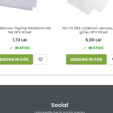
 Siliconic 70g/mp 114x162mm Alb
Plic C5 (162 x 229mm), siliconic,
Set GPV 10/set
g/mp, GPV 10/set
1,73 Lei
5,00 Lei
IN STOC
IN STOC
DAUGA IN COS
ADAUGA IN COS
Social
Urmareste-ne in social media