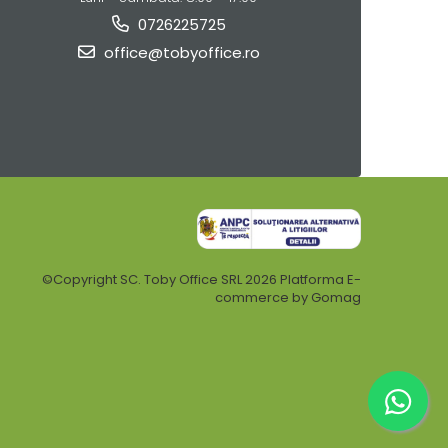
0726225725
office@tobyoffice.ro
©Copyright SC. Toby Office SRL 2026
Platforma E-
commerce by Gomag