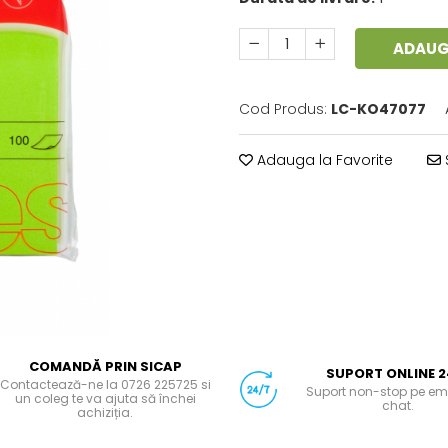
ADAUG
Cod Produs:
LC-KO47077
Adauga la Favorite
COMANDĂ PRIN SICAP
SUPORT ONLINE 2
Contactează-ne la 0726 225725 si
Suport non-stop pe em
un coleg te va ajuta să închei
chat.
achiziția.