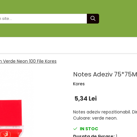
 Verde Neon 100 File Kores
Notes Adeziv 75*75M
Kores
5,34 Lei
Notes adeziv repozitionabil. D
Culoare: verde neon.
IN STOC
Durata de livrare:
1