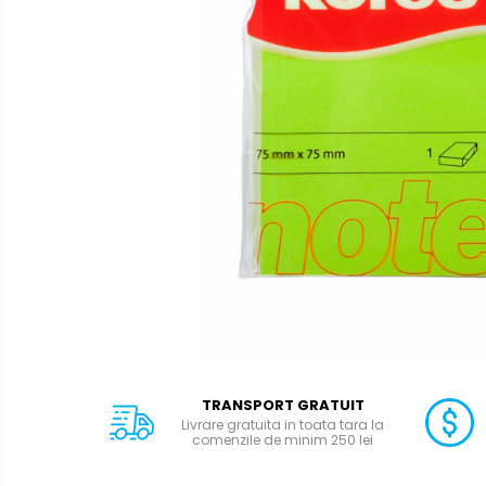
Calculatoare de birou
Capsatoare
Capse
Corectoare
Cuttere
Decapsatoare
Foarfeci
Lipiciuri
Perforatoare
Suporturi pentru accesorii
Suporturi pentru documente
Tavite pentru Documente
TRANSPORT GRATUIT
Tusuri si tusiere
Livrare gratuita in toata tara la
comenzile de minim 250 lei
Ambalare & Marcare