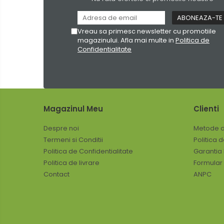
Detergenti pentru pardoseli
Detergenti pentru textile
Vreau sa primesc newsletter cu promotiile
Detergenti universali
magazinului. Afla mai multe in
Politica de
Confidentialitate
Detergenti vase
Dispensere si consumabile
Europubele
Hartie igienica
Magazinul Meu
Clienti
Lavete
Despre noi
Metode d
Odorizante
Termeni si Conditii
Politica 
Produse din hartie
Politica de Confidentialitate
Garantia
Prosoape din hartie
Politica de livrare
Formular
Contact
ANPC
Saci menajeri
Sapunuri si dezinfectanti
Uz universal