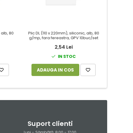
 alb, 80
Plic DL (110 x 220mm), siliconic, alb, 80
Plic C4 S
g/mp, fara fereastra, GPV 10buc/set
229x
2,54 Lei
IN STOC
ADAUGA IN COS
ADA
Suport clienti
Luni - Sâmbătă: 8:00 - 17:00