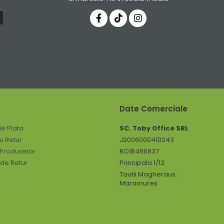
Date Comerciale
e Plata
SC. Toby Office SRL
de Retur
J2006000410243
 Produselor
RO18466837
 de Retur
Principala 1/12
Tautii Magheraus,
Maramures