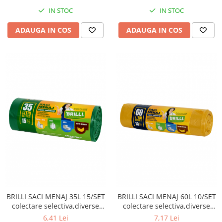
IN STOC
IN STOC
ADAUGA IN COS
ADAUGA IN COS
BRILLI SACI MENAJ 35L 15/SET
BRILLI SACI MENAJ 60L 10/SET
colectare selectiva,diverse
colectare selectiva,diverse
culori
culori
6,41 Lei
7,17 Lei