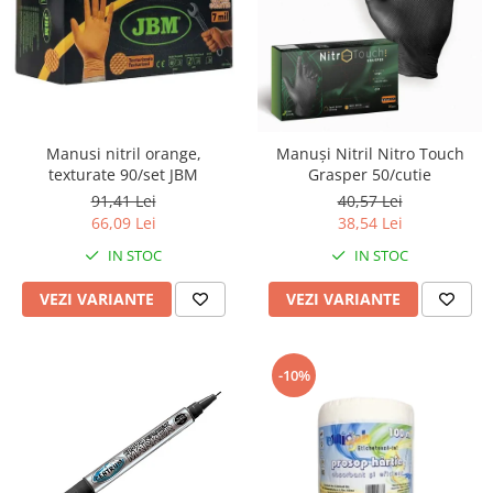
Manusi nitril orange,
Manuși Nitril Nitro Touch
texturate 90/set JBM
Grasper 50/cutie
91,41 Lei
40,57 Lei
66,09 Lei
38,54 Lei
IN STOC
IN STOC
VEZI VARIANTE
VEZI VARIANTE
-10%