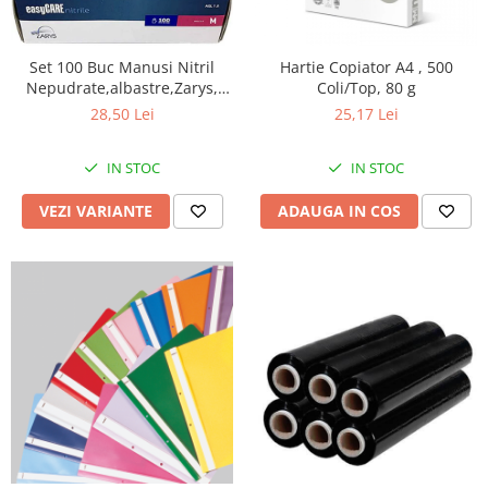
Perforatoare
Europubele
Suporturi pentru accesorii
Hartie igienica
Set 100 Buc Manusi Nitril
Hartie Copiator A4 , 500
Suporturi pentru documente
Nepudrate,albastre,Zarys,
Coli/Top, 80 g
Lavete
easyCARE
Tavite pentru Documente
28,50 Lei
25,17 Lei
Odorizante
Tusuri si tusiere
Produse din hartie
IN STOC
IN STOC
Prosoape din hartie
VEZI VARIANTE
ADAUGA IN COS
Saci menajeri
Sapunuri si dezinfectanti
Uz universal