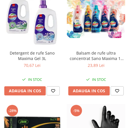
Detergent de rufe Sano
Balsam de rufe ultra
Maxima Gel 3L
concentrat Sano Maxima 1L
(50sp)
70,67 Lei
23,89 Lei
IN STOC
IN STOC
ADAUGA IN COS
ADAUGA IN COS
-28%
-5%