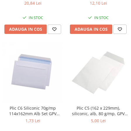
selectiva,diverse culori
selectiva,diverse culori
20,84 Lei
12,10 Lei
IN STOC
IN STOC
ADAUGA IN COS
ADAUGA IN COS
Plic C6 Siliconic 70g/mp
Plic C5 (162 x 229mm),
114x162mm Alb Set GPV
siliconic, alb, 80 g/mp, GPV
10/set
10/set
1,73 Lei
5,00 Lei