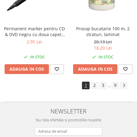
Permanent marker pentru CD
Prosop bucatarie 100 m, 2
& DVD negru cu doua capete
straturi, laminat
Centrum
2,95 Lei
20,13 Lei
18,20 Lei
IN STOC
IN STOC
ADAUGA IN COS
ADAUGA IN COS
1
2
3
9
...
NEWSLETTER
Nu rata ofertele si promotiile noastre