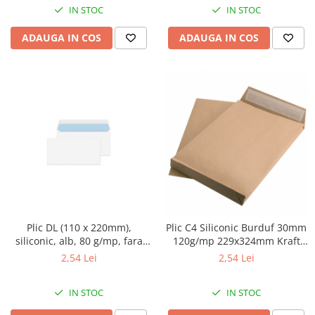
IN STOC
IN STOC
ADAUGA IN COS
ADAUGA IN COS
Plic DL (110 x 220mm),
Plic C4 Siliconic Burduf 30mm
siliconic, alb, 80 g/mp, fara
120g/mp 229x324mm Kraft
fereastra, GPV 10buc/set
Tip T, GPV
2,54 Lei
2,54 Lei
IN STOC
IN STOC