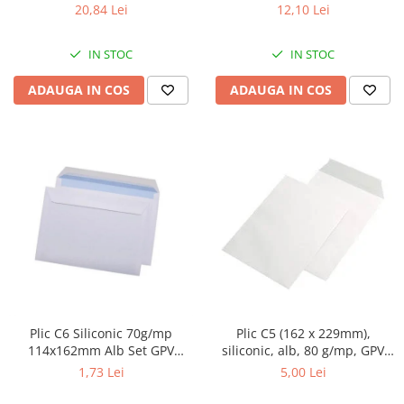
selectiva,diverse culori
selectiva,diverse culori
20,84 Lei
12,10 Lei
IN STOC
IN STOC
ADAUGA IN COS
ADAUGA IN COS
Plic C6 Siliconic 70g/mp
Plic C5 (162 x 229mm),
114x162mm Alb Set GPV
siliconic, alb, 80 g/mp, GPV
10/set
10/set
1,73 Lei
5,00 Lei