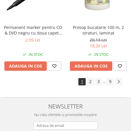
Permanent marker pentru CD
Prosop bucatarie 100 m, 2
& DVD negru cu doua capete
straturi, laminat
Centrum
2,95 Lei
20,13 Lei
18,20 Lei
IN STOC
IN STOC
ADAUGA IN COS
ADAUGA IN COS
1
2
3
9
...
NEWSLETTER
Nu rata ofertele si promotiile noastre