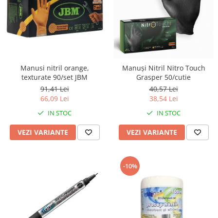
Manusi nitril orange,
Manuși Nitril Nitro Touch
texturate 90/set JBM
Grasper 50/cutie
91,41 Lei
40,57 Lei
66,09 Lei
38,54 Lei
IN STOC
IN STOC
VEZI VARIANTE
VEZI VARIANTE
-10%