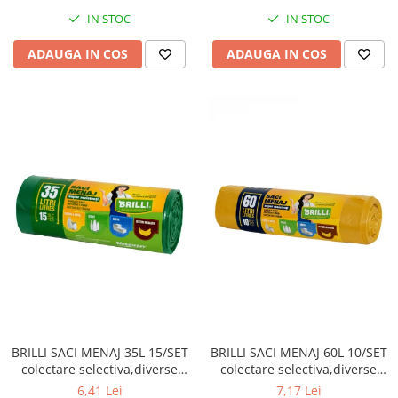
IN STOC
IN STOC
ADAUGA IN COS
ADAUGA IN COS
BRILLI SACI MENAJ 35L 15/SET
BRILLI SACI MENAJ 60L 10/SET
colectare selectiva,diverse
colectare selectiva,diverse
culori
culori
6,41 Lei
7,17 Lei