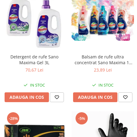
Detergent de rufe Sano
Balsam de rufe ultra
Maxima Gel 3L
concentrat Sano Maxima 1L
(50sp)
70,67 Lei
23,89 Lei
IN STOC
IN STOC
ADAUGA IN COS
ADAUGA IN COS
-28%
-5%