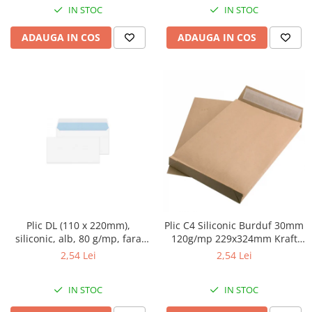
IN STOC
IN STOC
ADAUGA IN COS
ADAUGA IN COS
Plic DL (110 x 220mm),
Plic C4 Siliconic Burduf 30mm
siliconic, alb, 80 g/mp, fara
120g/mp 229x324mm Kraft
fereastra, GPV 10buc/set
Tip T, GPV
2,54 Lei
2,54 Lei
IN STOC
IN STOC