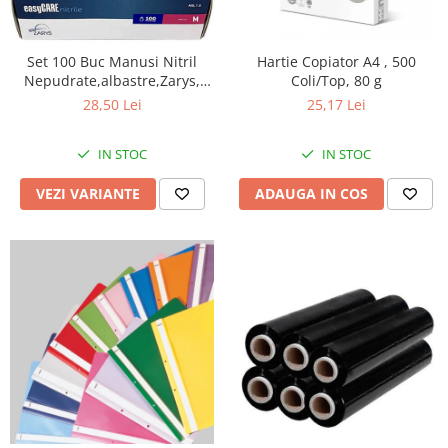
Perforatoare
Europubele
Suporturi pentru accesorii
Hartie igienica
Set 100 Buc Manusi Nitril
Hartie Copiator A4 , 500
Suporturi pentru documente
Nepudrate,albastre,Zarys,
Coli/Top, 80 g
Lavete
easyCARE
Tavite pentru Documente
28,50 Lei
25,17 Lei
Odorizante
Tusuri si tusiere
Produse din hartie
IN STOC
IN STOC
Prosoape din hartie
VEZI VARIANTE
ADAUGA IN COS
Saci menajeri
Sapunuri si dezinfectanti
Uz universal