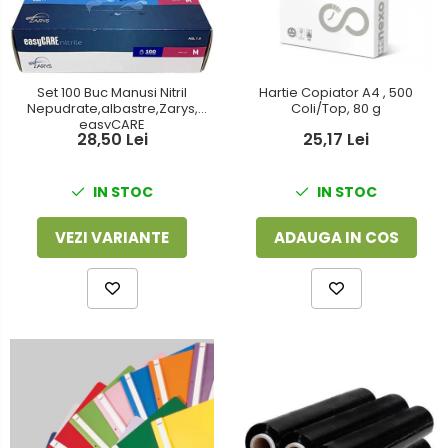
Foarfeci
Detergenti vase
Lipiciuri
Dispensere si consumabile
Perforatoare
Set 100 Buc Manusi Nitril
Hartie Copiator A4 , 500
Europubele
Nepudrate,albastre,Zarys,
Coli/Top, 80 g
Suporturi pentru accesorii
easyCARE
Hartie igienica
28,50 Lei
25,17 Lei
Suporturi pentru documente
Lavete
IN STOC
IN STOC
Tavite pentru Documente
Odorizante
Tusuri si tusiere
VEZI VARIANTE
ADAUGA IN COS
Produse din hartie
Prosoape din hartie
Saci menajeri
Sapunuri si dezinfectanti
Uz universal