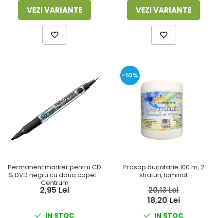
VEZI VARIANTE
VEZI VARIANTE
-10%
Permanent marker pentru CD
Prosop bucatarie 100 m, 2
& DVD negru cu doua capete
straturi, laminat
Centrum
2,95 Lei
20,13 Lei
18,20 Lei
IN STOC
IN STOC