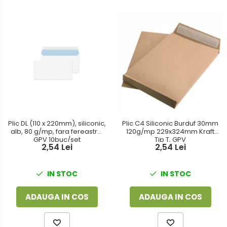
Plic DL (110 x 220mm), siliconic,
Plic C4 Siliconic Burduf 30mm
alb, 80 g/mp, fara fereastra,
120g/mp 229x324mm Kraft
GPV 10buc/set
Tip T, GPV
2,54 Lei
2,54 Lei
IN STOC
IN STOC
ADAUGA IN COS
ADAUGA IN COS