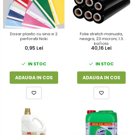
Dosar plastic cu sina si 2
Folie stretch manuala,
perforatii Noki
neagra, 23 microni, 1.3
kg/rola
0,95 Lei
40,16 Lei
IN STOC
IN STOC
ADAUGA IN COS
ADAUGA IN COS