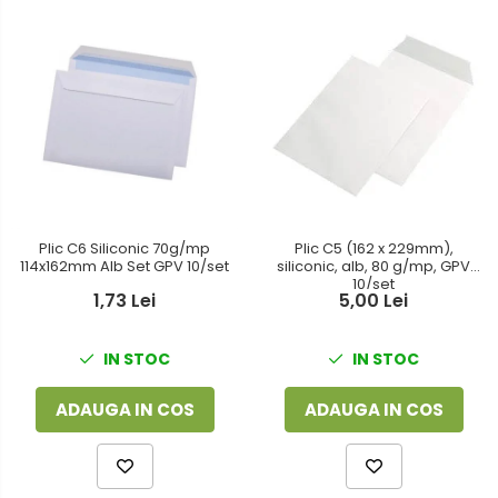
Plic C6 Siliconic 70g/mp
Plic C5 (162 x 229mm),
114x162mm Alb Set GPV 10/set
siliconic, alb, 80 g/mp, GPV
10/set
1,73 Lei
5,00 Lei
IN STOC
IN STOC
ADAUGA IN COS
ADAUGA IN COS