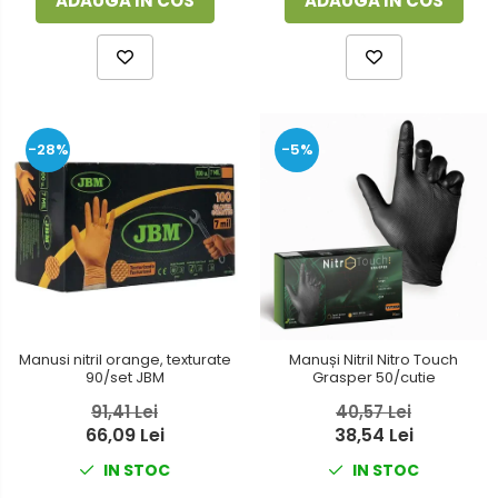
ADAUGA IN COS
ADAUGA IN COS
-28%
-5%
Manusi nitril orange, texturate
Manuși Nitril Nitro Touch
90/set JBM
Grasper 50/cutie
91,41 Lei
40,57 Lei
66,09 Lei
38,54 Lei
IN STOC
IN STOC