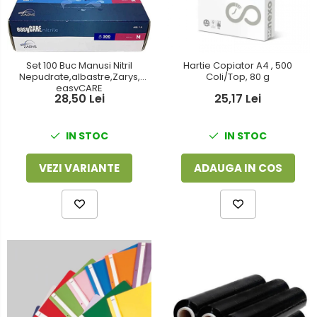
Foarfeci
Detergenti vase
Lipiciuri
Dispensere si consumabile
Perforatoare
Set 100 Buc Manusi Nitril
Hartie Copiator A4 , 500
Europubele
Nepudrate,albastre,Zarys,
Coli/Top, 80 g
Suporturi pentru accesorii
easyCARE
Hartie igienica
28,50 Lei
25,17 Lei
Suporturi pentru documente
Lavete
IN STOC
IN STOC
Tavite pentru Documente
Odorizante
Tusuri si tusiere
VEZI VARIANTE
ADAUGA IN COS
Produse din hartie
Prosoape din hartie
Saci menajeri
Sapunuri si dezinfectanti
Uz universal