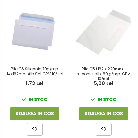
Plic C6 Siliconic 70g/mp
Plic C5 (162 x 229mm),
114x162mm Alb Set GPV 10/set
siliconic, alb, 80 g/mp, GPV
10/set
1,73 Lei
5,00 Lei
IN STOC
IN STOC
ADAUGA IN COS
ADAUGA IN COS