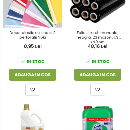
Dosar plastic cu sina si 2
Folie stretch manuala,
perforatii Noki
neagra, 23 microni, 1.3
kg/rola
0,95 Lei
40,16 Lei
IN STOC
IN STOC
ADAUGA IN COS
ADAUGA IN COS