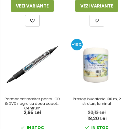
VEZI VARIANTE
VEZI VARIANTE
-10%
Permanent marker pentru CD
Prosop bucatarie 100 m, 2
& DVD negru cu doua capete
straturi, laminat
Centrum
2,95 Lei
20,13 Lei
18,20 Lei
IN STOC
IN STOC