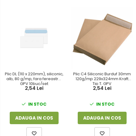
Plic DL (110 x 220mm), siliconic,
Plic C4 Siliconic Burduf 30mm
alb, 80 g/mp, fara fereastra,
120g/mp 229x324mm Kraft
GPV 10buc/set
Tip T, GPV
2,54 Lei
2,54 Lei
IN STOC
IN STOC
ADAUGA IN COS
ADAUGA IN COS