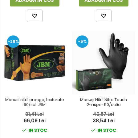
ADAUGA IN COS
ADAUGA IN COS
-28%
-5%
Manusi nitril orange, texturate
Manuși Nitril Nitro Touch
90/set JBM
Grasper 50/cutie
91,41 Lei
40,57 Lei
66,09 Lei
38,54 Lei
IN STOC
IN STOC