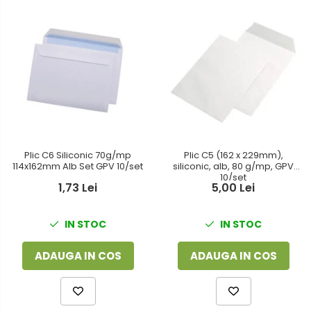
Plic C6 Siliconic 70g/mp
Plic C5 (162 x 229mm),
114x162mm Alb Set GPV 10/set
siliconic, alb, 80 g/mp, GPV
10/set
1,73 Lei
5,00 Lei
IN STOC
IN STOC
ADAUGA IN COS
ADAUGA IN COS