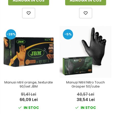
ADAUGA IN COS
ADAUGA IN COS
-28%
-5%
Manusi nitril orange, texturate
Manuși Nitril Nitro Touch
90/set JBM
Grasper 50/cutie
91,41 Lei
40,57 Lei
66,09 Lei
38,54 Lei
IN STOC
IN STOC