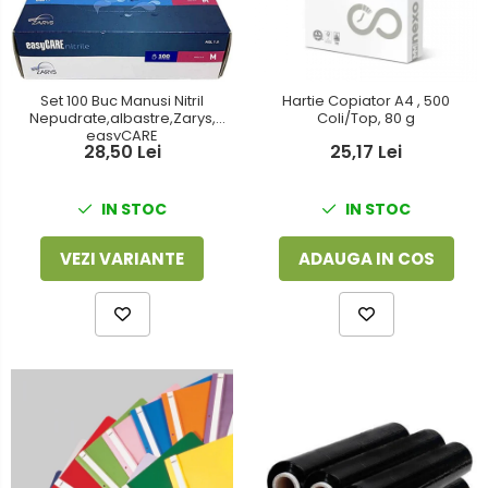
Foarfeci
Detergenti vase
Lipiciuri
Dispensere si consumabile
Perforatoare
Set 100 Buc Manusi Nitril
Hartie Copiator A4 , 500
Europubele
Nepudrate,albastre,Zarys,
Coli/Top, 80 g
Suporturi pentru accesorii
easyCARE
Hartie igienica
28,50 Lei
25,17 Lei
Suporturi pentru documente
Lavete
IN STOC
IN STOC
Tavite pentru Documente
Odorizante
Tusuri si tusiere
VEZI VARIANTE
ADAUGA IN COS
Produse din hartie
Prosoape din hartie
Saci menajeri
Sapunuri si dezinfectanti
Uz universal