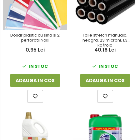
Dosar plastic cu sina si 2
Folie stretch manuala,
perforatii Noki
neagra, 23 microni, 1.3
kg/rola
0,95 Lei
40,16 Lei
IN STOC
IN STOC
ADAUGA IN COS
ADAUGA IN COS