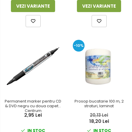
VEZI VARIANTE
VEZI VARIANTE
-10%
Permanent marker pentru CD
Prosop bucatarie 100 m, 2
& DVD negru cu doua capete
straturi, laminat
Centrum
2,95 Lei
20,13 Lei
18,20 Lei
IN STOC
IN STOC