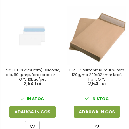
Plic DL (110 x 220mm), siliconic,
Plic C4 Siliconic Burduf 30mm
alb, 80 g/mp, fara fereastra,
120g/mp 229x324mm Kraft
GPV 10buc/set
Tip T, GPV
2,54 Lei
2,54 Lei
IN STOC
IN STOC
ADAUGA IN COS
ADAUGA IN COS