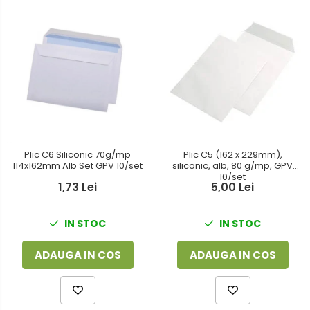
Plic C6 Siliconic 70g/mp
Plic C5 (162 x 229mm),
114x162mm Alb Set GPV 10/set
siliconic, alb, 80 g/mp, GPV
10/set
1,73 Lei
5,00 Lei
IN STOC
IN STOC
ADAUGA IN COS
ADAUGA IN COS