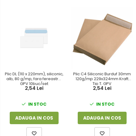
Plic DL (110 x 220mm), siliconic,
Plic C4 Siliconic Burduf 30mm
alb, 80 g/mp, fara fereastra,
120g/mp 229x324mm Kraft
GPV 10buc/set
Tip T, GPV
2,54 Lei
2,54 Lei
IN STOC
IN STOC
ADAUGA IN COS
ADAUGA IN COS