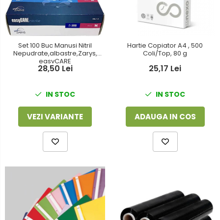
Foarfeci
Detergenti vase
Lipiciuri
Dispensere si consumabile
Perforatoare
Set 100 Buc Manusi Nitril
Hartie Copiator A4 , 500
Europubele
Nepudrate,albastre,Zarys,
Coli/Top, 80 g
Suporturi pentru accesorii
easyCARE
Hartie igienica
28,50 Lei
25,17 Lei
Suporturi pentru documente
Lavete
IN STOC
IN STOC
Tavite pentru Documente
Odorizante
Tusuri si tusiere
VEZI VARIANTE
ADAUGA IN COS
Produse din hartie
Prosoape din hartie
Saci menajeri
Sapunuri si dezinfectanti
Uz universal