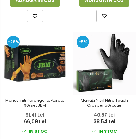
ADAUGA IN COS
ADAUGA IN COS
-28%
-5%
Manusi nitril orange, texturate
Manuși Nitril Nitro Touch
90/set JBM
Grasper 50/cutie
91,41 Lei
40,57 Lei
66,09 Lei
38,54 Lei
IN STOC
IN STOC