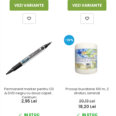
VEZI VARIANTE
VEZI VARIANTE
-10%
Permanent marker pentru CD
Prosop bucatarie 100 m, 2
& DVD negru cu doua capete
straturi, laminat
Centrum
2,95 Lei
20,13 Lei
18,20 Lei
IN STOC
IN STOC