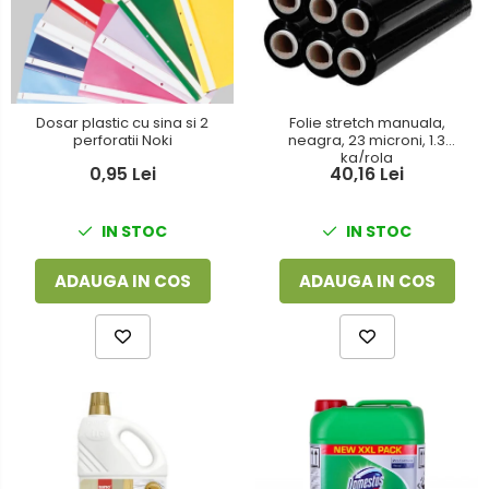
Dosar plastic cu sina si 2
Folie stretch manuala,
perforatii Noki
neagra, 23 microni, 1.3
kg/rola
0,95 Lei
40,16 Lei
IN STOC
IN STOC
ADAUGA IN COS
ADAUGA IN COS