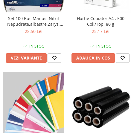
Perforatoare
Europubele
Suporturi pentru accesorii
Hartie igienica
Set 100 Buc Manusi Nitril
Hartie Copiator A4 , 500
Suporturi pentru documente
Nepudrate,albastre,Zarys,
Coli/Top, 80 g
Lavete
easyCARE
Tavite pentru Documente
28,50 Lei
25,17 Lei
Odorizante
Tusuri si tusiere
Produse din hartie
IN STOC
IN STOC
Prosoape din hartie
VEZI VARIANTE
ADAUGA IN COS
Saci menajeri
Sapunuri si dezinfectanti
Uz universal