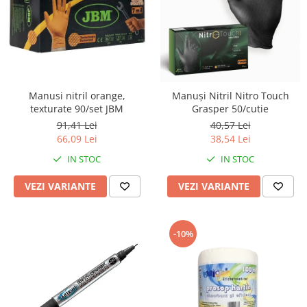
Manusi nitril orange,
Manuși Nitril Nitro Touch
texturate 90/set JBM
Grasper 50/cutie
91,41 Lei
40,57 Lei
66,09 Lei
38,54 Lei
IN STOC
IN STOC
VEZI VARIANTE
VEZI VARIANTE
-10%