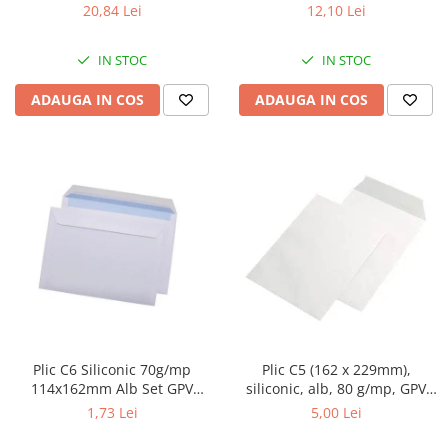
selectiva,diverse culori
selectiva,diverse culori
20,84 Lei
12,10 Lei
IN STOC
IN STOC
ADAUGA IN COS
ADAUGA IN COS
Plic C6 Siliconic 70g/mp
Plic C5 (162 x 229mm),
114x162mm Alb Set GPV
siliconic, alb, 80 g/mp, GPV
10/set
10/set
1,73 Lei
5,00 Lei