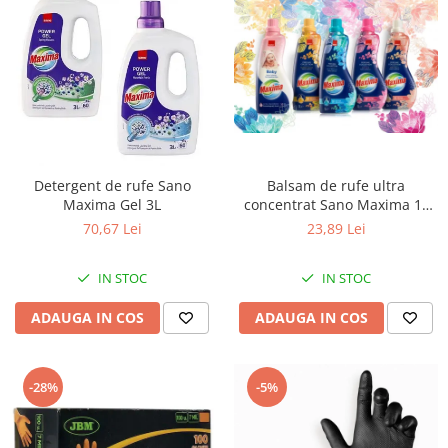
Detergent de rufe Sano
Balsam de rufe ultra
Maxima Gel 3L
concentrat Sano Maxima 1L
(50sp)
70,67 Lei
23,89 Lei
IN STOC
IN STOC
ADAUGA IN COS
ADAUGA IN COS
-28%
-5%