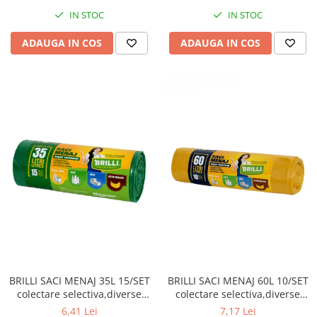
IN STOC
IN STOC
ADAUGA IN COS
ADAUGA IN COS
BRILLI SACI MENAJ 35L 15/SET
BRILLI SACI MENAJ 60L 10/SET
colectare selectiva,diverse
colectare selectiva,diverse
culori
culori
6,41 Lei
7,17 Lei