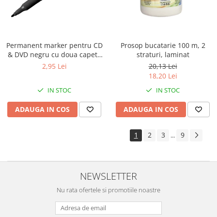
Permanent marker pentru CD
Prosop bucatarie 100 m, 2
& DVD negru cu doua capete
straturi, laminat
Centrum
2,95 Lei
20,13 Lei
18,20 Lei
IN STOC
IN STOC
ADAUGA IN COS
ADAUGA IN COS
1
2
3
9
...
NEWSLETTER
Nu rata ofertele si promotiile noastre