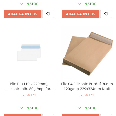
IN STOC
IN STOC
ADAUGA IN COS
ADAUGA IN COS
Plic DL (110 x 220mm),
Plic C4 Siliconic Burduf 30mm
siliconic, alb, 80 g/mp, fara
120g/mp 229x324mm Kraft
fereastra, GPV 10buc/set
Tip T, GPV
2,54 Lei
2,54 Lei
IN STOC
IN STOC