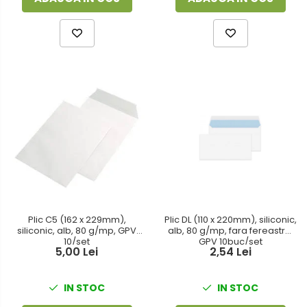
Plic C5 (162 x 229mm),
Plic DL (110 x 220mm), siliconic,
siliconic, alb, 80 g/mp, GPV
alb, 80 g/mp, fara fereastra,
10/set
GPV 10buc/set
5,00 Lei
2,54 Lei
IN STOC
IN STOC