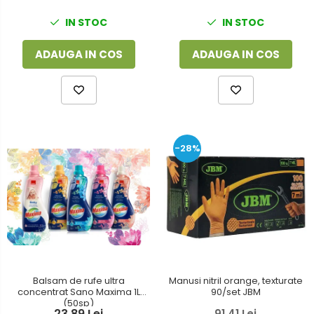
IN STOC
IN STOC
ADAUGA IN COS
ADAUGA IN COS
-28%
Balsam de rufe ultra
Manusi nitril orange, texturate
concentrat Sano Maxima 1L
90/set JBM
(50sp)
23,89 Lei
91,41 Lei