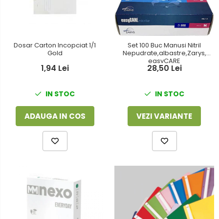
Foarfeci
Detergenti vase
Lipiciuri
Dispensere si consumabile
Perforatoare
Dosar Carton Incopciat 1/1
Set 100 Buc Manusi Nitril
Europubele
Gold
Nepudrate,albastre,Zarys,
Suporturi pentru accesorii
easyCARE
1,94 Lei
Hartie igienica
28,50 Lei
Suporturi pentru documente
Lavete
IN STOC
IN STOC
Tavite pentru Documente
Odorizante
Tusuri si tusiere
ADAUGA IN COS
VEZI VARIANTE
Produse din hartie
Prosoape din hartie
Saci menajeri
Sapunuri si dezinfectanti
Uz universal