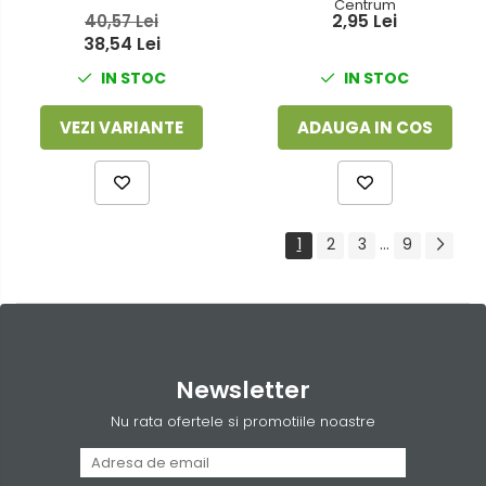
Centrum
2,95 Lei
40,57 Lei
38,54 Lei
IN STOC
IN STOC
VEZI VARIANTE
ADAUGA IN COS
1
2
3
...
9
Newsletter
Nu rata ofertele si promotiile noastre