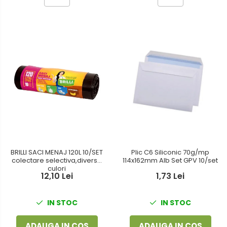
BRILLI SACI MENAJ 120L 10/SET
Plic C6 Siliconic 70g/mp
colectare selectiva,diverse
114x162mm Alb Set GPV 10/set
culori
12,10 Lei
1,73 Lei
IN STOC
IN STOC
ADAUGA IN COS
ADAUGA IN COS