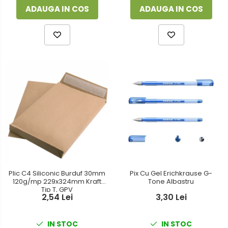
ADAUGA IN COS
ADAUGA IN COS
Plic C4 Siliconic Burduf 30mm
Pix Cu Gel Erichkrause G-
120g/mp 229x324mm Kraft
Tone Albastru
Tip T, GPV
2,54 Lei
3,30 Lei
IN STOC
IN STOC