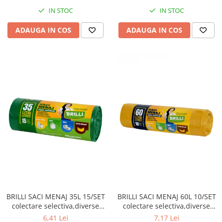
IN STOC
IN STOC
ADAUGA IN COS
ADAUGA IN COS
BRILLI SACI MENAJ 35L 15/SET
BRILLI SACI MENAJ 60L 10/SET
colectare selectiva,diverse
colectare selectiva,diverse
culori
culori
6,41 Lei
7,17 Lei