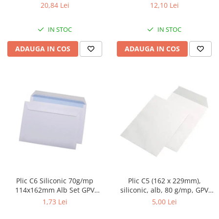
selectiva,diverse culori
selectiva,diverse culori
20,84 Lei
12,10 Lei
IN STOC
IN STOC
ADAUGA IN COS
ADAUGA IN COS
Plic C6 Siliconic 70g/mp
Plic C5 (162 x 229mm),
114x162mm Alb Set GPV
siliconic, alb, 80 g/mp, GPV
10/set
10/set
1,73 Lei
5,00 Lei