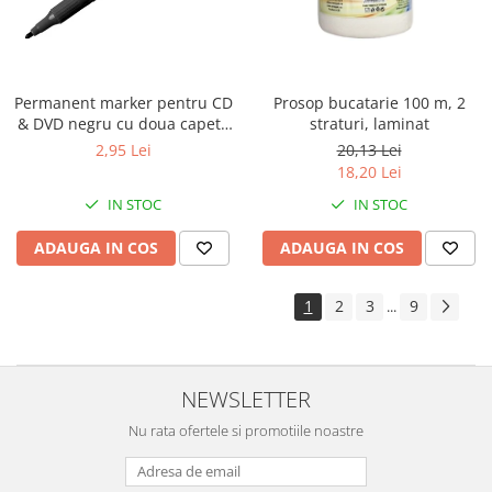
Permanent marker pentru CD
Prosop bucatarie 100 m, 2
& DVD negru cu doua capete
straturi, laminat
Centrum
2,95 Lei
20,13 Lei
18,20 Lei
IN STOC
IN STOC
ADAUGA IN COS
ADAUGA IN COS
1
2
3
9
...
NEWSLETTER
Nu rata ofertele si promotiile noastre