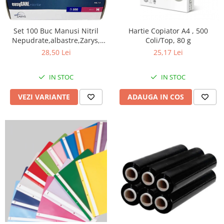
Perforatoare
Europubele
Suporturi pentru accesorii
Hartie igienica
Set 100 Buc Manusi Nitril
Hartie Copiator A4 , 500
Suporturi pentru documente
Nepudrate,albastre,Zarys,
Coli/Top, 80 g
Lavete
easyCARE
Tavite pentru Documente
28,50 Lei
25,17 Lei
Odorizante
Tusuri si tusiere
Produse din hartie
IN STOC
IN STOC
Prosoape din hartie
VEZI VARIANTE
ADAUGA IN COS
Saci menajeri
Sapunuri si dezinfectanti
Uz universal