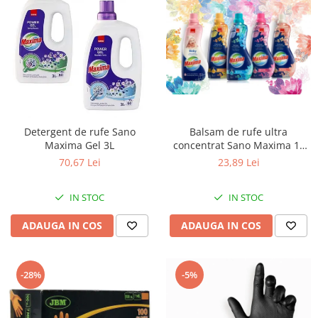
Detergent de rufe Sano
Balsam de rufe ultra
Maxima Gel 3L
concentrat Sano Maxima 1L
(50sp)
70,67 Lei
23,89 Lei
IN STOC
IN STOC
ADAUGA IN COS
ADAUGA IN COS
-28%
-5%