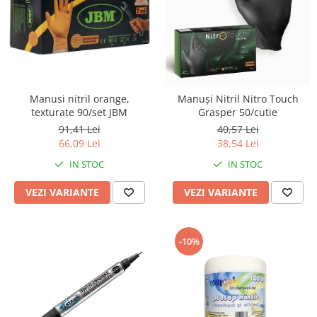
Manusi nitril orange,
Manuși Nitril Nitro Touch
texturate 90/set JBM
Grasper 50/cutie
91,41 Lei
40,57 Lei
66,09 Lei
38,54 Lei
IN STOC
IN STOC
VEZI VARIANTE
VEZI VARIANTE
-10%