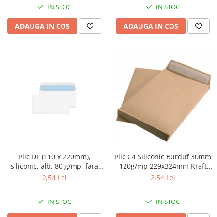
IN STOC
IN STOC
ADAUGA IN COS
ADAUGA IN COS
Plic DL (110 x 220mm),
Plic C4 Siliconic Burduf 30mm
siliconic, alb, 80 g/mp, fara
120g/mp 229x324mm Kraft
fereastra, GPV 10buc/set
Tip T, GPV
2,54 Lei
2,54 Lei
IN STOC
IN STOC