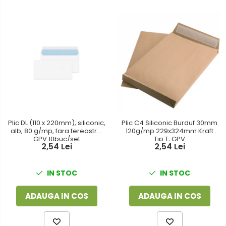
Plic DL (110 x 220mm), siliconic,
Plic C4 Siliconic Burduf 30mm
alb, 80 g/mp, fara fereastra,
120g/mp 229x324mm Kraft
GPV 10buc/set
Tip T, GPV
2,54 Lei
2,54 Lei
IN STOC
IN STOC
ADAUGA IN COS
ADAUGA IN COS