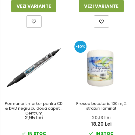
VEZI VARIANTE
VEZI VARIANTE
-10%
Permanent marker pentru CD
Prosop bucatarie 100 m, 2
& DVD negru cu doua capete
straturi, laminat
Centrum
2,95 Lei
20,13 Lei
18,20 Lei
IN STOC
IN STOC