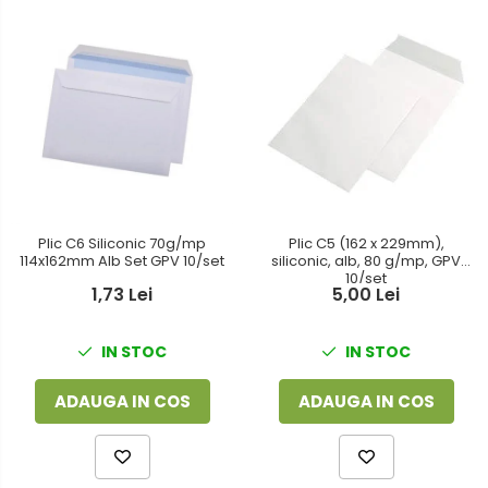
Plic C6 Siliconic 70g/mp
Plic C5 (162 x 229mm),
114x162mm Alb Set GPV 10/set
siliconic, alb, 80 g/mp, GPV
10/set
1,73 Lei
5,00 Lei
IN STOC
IN STOC
ADAUGA IN COS
ADAUGA IN COS