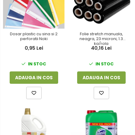
Dosar plastic cu sina si 2
Folie stretch manuala,
perforatii Noki
neagra, 23 microni, 1.3
kg/rola
0,95 Lei
40,16 Lei
IN STOC
IN STOC
ADAUGA IN COS
ADAUGA IN COS