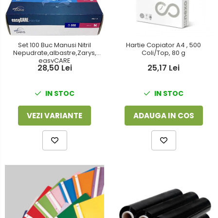
Foarfeci
Detergenti vase
Lipiciuri
Dispensere si consumabile
Perforatoare
Set 100 Buc Manusi Nitril
Hartie Copiator A4 , 500
Europubele
Nepudrate,albastre,Zarys,
Coli/Top, 80 g
Suporturi pentru accesorii
easyCARE
Hartie igienica
28,50 Lei
25,17 Lei
Suporturi pentru documente
Lavete
IN STOC
IN STOC
Tavite pentru Documente
Odorizante
Tusuri si tusiere
VEZI VARIANTE
ADAUGA IN COS
Produse din hartie
Prosoape din hartie
Saci menajeri
Sapunuri si dezinfectanti
Uz universal