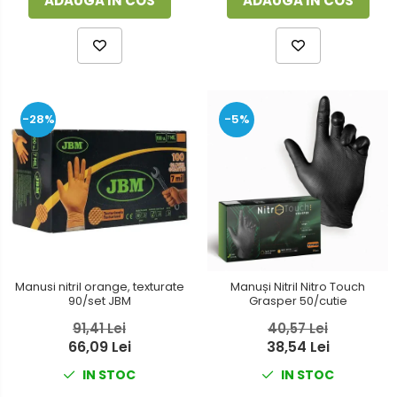
ADAUGA IN COS
ADAUGA IN COS
-28%
-5%
Manusi nitril orange, texturate
Manuși Nitril Nitro Touch
90/set JBM
Grasper 50/cutie
91,41 Lei
40,57 Lei
66,09 Lei
38,54 Lei
IN STOC
IN STOC