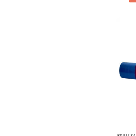
Detergenti diverse suprafete
Detergenti geamuri
Detergenti haine
Detergenti pardoseli
Detergenti pentru baie
Detergenti pentru bucatarie
Detergenti pentru pardoseli
Detergenti pentru textile
Detergenti universali
Detergenti vase
Dispensere si consumabile
Europubele
Hartie igienica
Lavete
Odorizante
BRILLI S