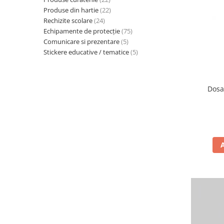
Calculatoare de birou
Produse din hartie
(22)
Capsatoare
Rechizite scolare
(24)
Echipamente de protecție
(75)
Capse
Comunicare si prezentare
(5)
Corectoare
Stickere educative / tematice
(5)
Cuttere
Decapsatoare
Dosa
Foarfeci
Lipiciuri
Perforatoare
Suporturi pentru accesorii
Suporturi pentru documente
Tavite pentru Documente
Tusuri si tusiere
Ambalare & Marcare