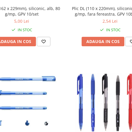
Plic DL (110 x 220mm), siliconic
(162 x 229mm), siliconic, alb, 80
g/mp, fara fereastra, GPV 10
g/mp, GPV 10/set
2,54 Lei
5,00 Lei
IN STOC
IN STOC
ADAUGA IN COS
ADAUGA IN COS