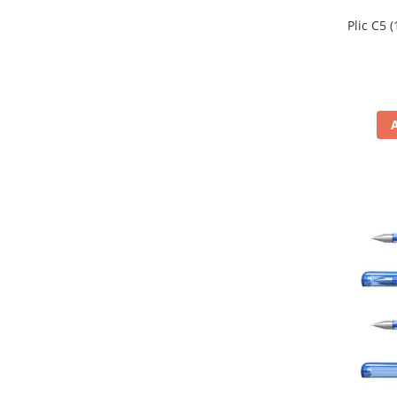
Plic C5 
Rechizite scolare
Ascutitori & Radiere
Caiete & Bloc Desen
Carioci
Creioane colorate
Echere, rigle, raportoare, sabloane
Instrumente scris
Markere
Pensule, Acuarele, Tempera, Guase
Plastilina
Echipamente de protecție
Gel Igienizant
Manusi
Masti