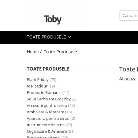
Toate Produsele
TOATE PRODUSELE
Black Friday
Home /
Toate Produsele
Idei cadouri
Produs in Romania
Toate 
TOATE PRODUSELE
Afiseaza:
Black Friday
(75)
Solutii arhivare EcoToby
Idei cadouri
(9)
Produs in Romania
(11)
Accesorii pentru birou
Solutii arhivare EcoToby
(3)
Accesorii pentru birou
Accesorii pentru birou
(47)
Ambalare & Marcare
(10)
Agrafe. Pioneze. Clipsuri. Ace cu
Aparatura pentru birou
(2)
Gamalie. Elastice
Instrumente de scris
(27)
Buretiere
Organizare & Arhivare
(21)
Produse curatenie
(22)