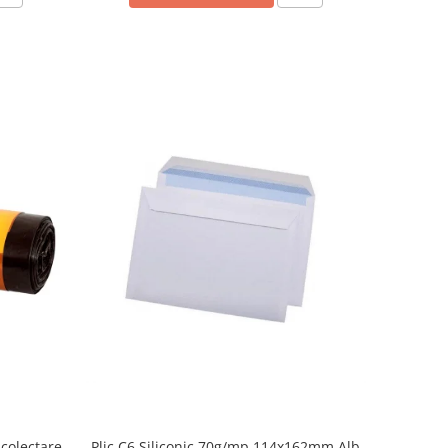
colectare
Plic C6 Siliconic 70g/mp 114x162mm Alb