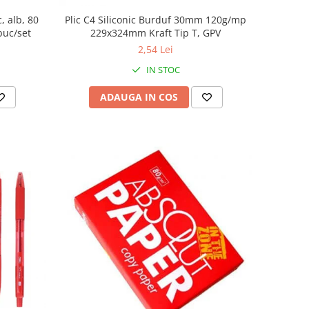
, alb, 80
Plic C4 Siliconic Burduf 30mm 120g/mp
buc/set
229x324mm Kraft Tip T, GPV
2,54 Lei
IN STOC
ADAUGA IN COS