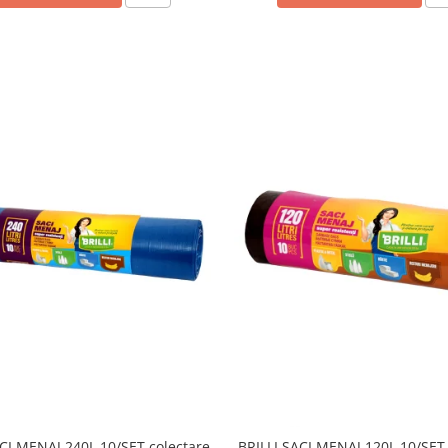
ACI MENAJ 240L 10/SET colectare
BRILLI SACI MENAJ 120L 10/SET 