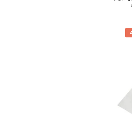
Produse din hartie
Prosoape din hartie
Saci menajeri
Sapunuri si dezinfectanti
Uz universal
Produse din hartie
Agende
Etichete
Hartie copiator
Hartie copiator alba
Notesuri adezive
Plicuri
Role pret
Tipizate