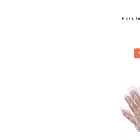
Plasturi
Pix Cu G
Stingatoare
Truse sanitare
Comunicare si prezentare
Accesorii flipchart
Accesorii table
Flipchart
Stickere educative / tematice