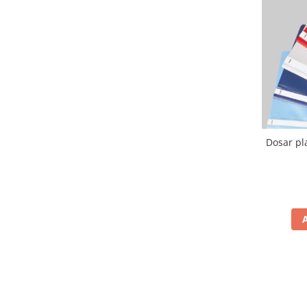
Benzi adezive
Folie stretch
Sfoara
Aparatura pentru birou
Consumabile laminare
Instrumente de scris
Dosar pla
Corectoare
Creioane grafit
Creioane mecanice
Linere
Markere pentru tabla
Markere permanente
Mine creion mecanic
Pixuri