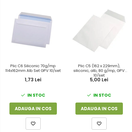
Plic C6 Siliconic 70g/mp
Plic C5 (162 x 229mm),
114x162mm Alb Set GPV 10/set
siliconic, alb, 80 g/mp, GPV
10/set
1,73 Lei
5,00 Lei
IN STOC
IN STOC
ADAUGA IN COS
ADAUGA IN COS