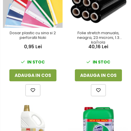
Dosar plastic cu sina si 2
Folie stretch manuala,
perforatii Noki
neagra, 23 microni, 1.3
kg/rola
0,95 Lei
40,16 Lei
IN STOC
IN STOC
ADAUGA IN COS
ADAUGA IN COS