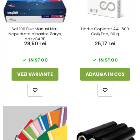
Foarfeci
Detergenti vase
Lipiciuri
Dispensere si consumabile
Perforatoare
Set 100 Buc Manusi Nitril
Hartie Copiator A4 , 500
Europubele
Nepudrate,albastre,Zarys,
Coli/Top, 80 g
Suporturi pentru accesorii
easyCARE
Hartie igienica
28,50 Lei
25,17 Lei
Suporturi pentru documente
Lavete
IN STOC
IN STOC
Tavite pentru Documente
Odorizante
Tusuri si tusiere
VEZI VARIANTE
ADAUGA IN COS
Produse din hartie
Prosoape din hartie
Saci menajeri
Sapunuri si dezinfectanti
Uz universal