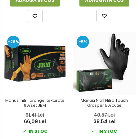
ADAUGA IN COS
ADAUGA IN COS
-28%
-5%
Manusi nitril orange, texturate
Manuși Nitril Nitro Touch
90/set JBM
Grasper 50/cutie
91,41 Lei
40,57 Lei
66,09 Lei
38,54 Lei
IN STOC
IN STOC