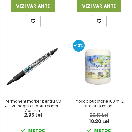
VEZI VARIANTE
VEZI VARIANTE
-10%
Permanent marker pentru CD
Prosop bucatarie 100 m, 2
& DVD negru cu doua capete
straturi, laminat
Centrum
2,95 Lei
20,13 Lei
18,20 Lei
IN STOC
IN STOC