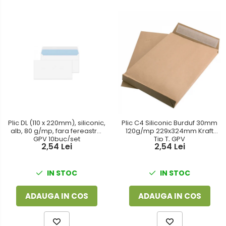
Plic DL (110 x 220mm), siliconic,
Plic C4 Siliconic Burduf 30mm
alb, 80 g/mp, fara fereastra,
120g/mp 229x324mm Kraft
GPV 10buc/set
Tip T, GPV
2,54 Lei
2,54 Lei
IN STOC
IN STOC
ADAUGA IN COS
ADAUGA IN COS