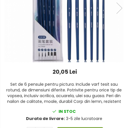
Foarfeci
Detergenti vase
Lipiciuri
Dispensere si consumabile
Perforatoare
Europubele
Suporturi pentru accesorii
Hartie igienica
Suporturi pentru documente
Lavete
Tavite pentru Documente
Odorizante
Tusuri si tusiere
20,05 Lei
Produse din hartie
Prosoape din hartie
Set de 6 pensule pentru pictura. Include varf tesit sau
rotund, de dimensiuni diferite. Potrivite pentru orice tip de
Saci menajeri
vopsea, inclusiv acrilica, acuarela, ulei sau guasa. Peri din
nailon de calitate, moale, durabil Corp din lemn, rezistent
Sapunuri si dezinfectanti
IN STOC
Uz universal
Durata de livrare:
3-5 zile lucratoare