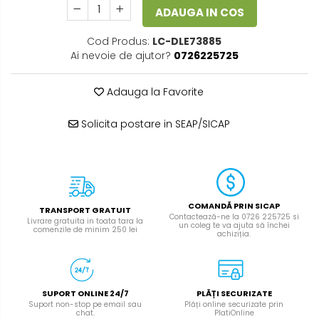
ADAUGA IN COS
Cod Produs:
LC-DLE73885
Ai nevoie de ajutor?
0726225725
Adauga la Favorite
Solicita postare in SEAP/SICAP
COMANDĂ PRIN SICAP
TRANSPORT GRATUIT
Contactează-ne la 0726 225725 si
Livrare gratuita in toata tara la
un coleg te va ajuta să închei
comenzile de minim 250 lei
achiziția.
SUPORT ONLINE 24/7
PLĂȚI SECURIZATE
Suport non-stop pe email sau
Plăți online securizate prin
chat.
PlatiOnline