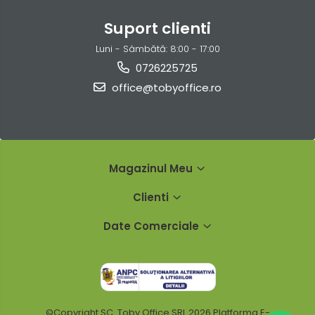
Suport clienti
Luni - Sâmbătă: 8:00 - 17:00
0726225725
office@tobyoffice.ro
Magazinul Meu
Clienti
Date Comerciale
©Copyright SC. Toby Office SRL 2026
Platforma E-