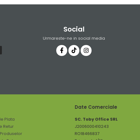
Social
Urmareste-ne in social media
Date Comerciale
e Plata
SC. Toby Office SRL
de Retur
J2006000410243
 Produselor
RO18466837