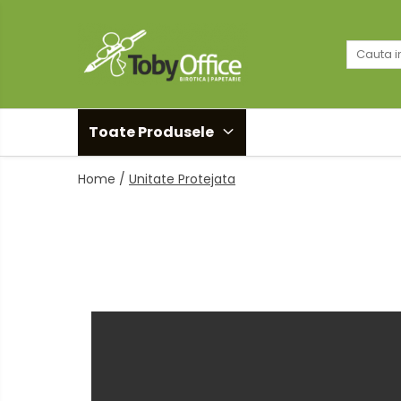
Toate Produsele
Black Friday
Toate Produsele
Idei cadouri
Home /
Unitate Protejata
Produs in Romania
Solutii arhivare EcoToby
Accesorii pentru birou
Accesorii pentru birou
Agrafe. Pioneze. Clipsuri. Ace cu
Gamalie. Elastice
Buretiere