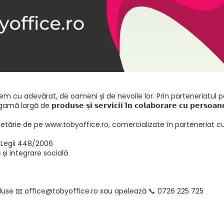
em cu adevărat, de oameni și de nevoile lor. Prin parteneriatul p
𝘀𝗲 𝘀̦𝗶 𝘀𝗲𝗿𝘃𝗶𝗰𝗶𝗶 𝗶̂𝗻 𝗰𝗼𝗹𝗮𝗯𝗼𝗿𝗮𝗿𝗲 𝗰𝘂 𝗽𝗲𝗿𝘀𝗼𝗮𝗻𝗲𝗹𝗲 𝗰𝘂 𝗱
petărie de pe www.tobyoffice.ro, comercializate în parteneriat c
 Legii 448/2006
 și integrare socială
use 📧 office@tobyoffice.ro sau apelează 📞 0726 225 725