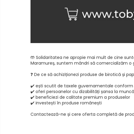
protecție
Clipboarduri
Comunicare
si
Container arhivare
prezentare
Stickere
Cutii arhivare
educative
Dosare din carton
/
tematice
Dosare din plastic
Folii
🤲 Solidaritatea ne apropie mai mult de cine sunt
Maramureș, suntem mândri să comercializăm o gamă largă de 𝗽𝗿𝗼𝗱𝘂
Indecsi si separatoare
Cosuri pentru birou
❓ De ce să achiziționezi produse de birotică și pa
Detergenti diverse suprafete
✔️ ești scutit de taxele guvernamentale conform
✔️ oferi persoanelor cu dizabilități șansa la muncă
Detergenti geamuri
✔️ beneficiezi de calitate premium a produselor
Detergenti haine
✔️ investești în produse românești
Detergenti pardoseli
Contactează-ne și cere oferta completă de prod
Detergenti pentru baie
Detergenti pentru bucatarie