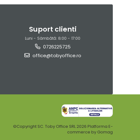
Suport clienti
Luni - Sâmbătă: 8:00 - 17:00
0726225725
office@tobyoffice.ro
©Copyright SC. Toby Office SRL 2026
Platforma E-
commerce by Gomag