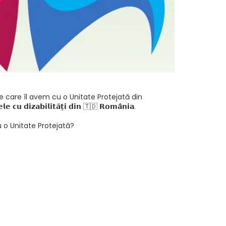
e care îl avem cu o Unitate Protejată din
𝗶𝘇𝗮𝗯𝗶𝗹𝗶𝘁𝗮̆𝘁̦𝗶 𝗱𝗶𝗻 🇹🇩 𝗥𝗼𝗺𝗮̂𝗻𝗶𝗮.
u o Unitate Protejată?