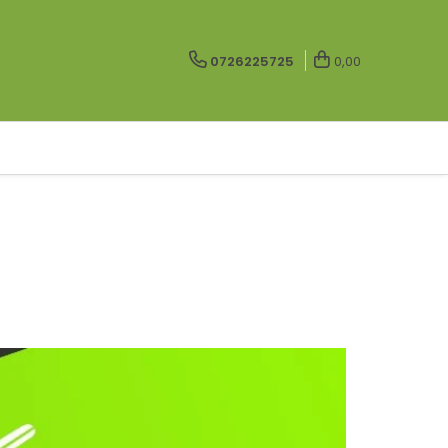
0726225725
0,00