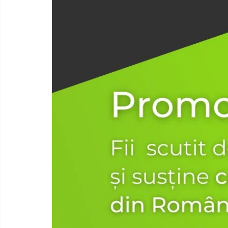
Calculatoare de birou
Capsatoare
Capse
Corectoare
Cuttere
Decapsatoare
Foarfeci
Lipiciuri
Perforatoare
Suporturi pentru accesorii
Suporturi pentru documente
Tavite pentru Documente
Tusuri si tusiere
Ambalare & Marcare