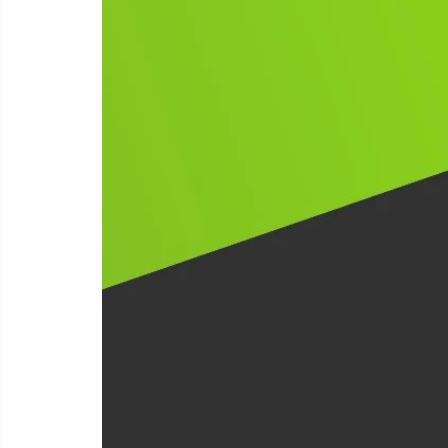
Benzi adezive
Aparatura
Folie stretch
pentru birou
Sfoara
Instrumente
Consumabile laminare
de
scris
Corectoare
Organizare
Creioane grafit
&
Arhivare
Creioane mecanice
Produse
Linere
curatenie
Markere pentru tabla
Produse
Markere permanente
din
Mine creion mecanic
hartie
Pixuri
Rechizite
scolare
Textmarkere
Arhivare
Echipamente
de
Bibliorafturi