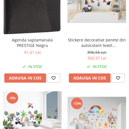
Perforatoare
Europubele
Suporturi pentru accesorii
Hartie igienica
Suporturi pentru documente
Lavete
Tavite pentru Documente
Odorizante
Tusuri si tusiere
Agenda saptamanala
Stickere decorative perete din
Produse din hartie
PRESTIGE Negru
autocolant textil
repozitionabil Alfabetul cu
Prosoape din hartie
91,41 Lei
396,55 Lei
animale
360,97 Lei
Saci menajeri
IN STOC
IN STOC
Sapunuri si dezinfectanti
Uz universal
ADAUGA IN COS
ADAUGA IN COS
-9%
-10%