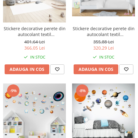
Stickere decorative perete din
Stickere decorative perete din
autocolant textil
autocolant textil
repozitionabil printese, castel,
repozitionabil model
355,88 Lei
401,64 Lei
unicorn
dinozauri
320,29 Lei
366,05 Lei
IN STOC
IN STOC
ADAUGA IN COS
ADAUGA IN COS
-9%
-8%