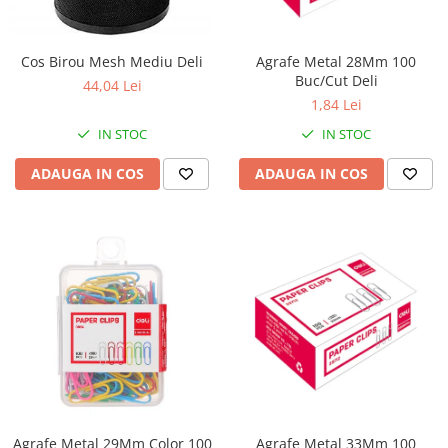
Perforatoare
Europubele
Suporturi pentru accesorii
Hartie igienica
Cos Birou Mesh Mediu Deli
Agrafe Metal 28Mm 100
Suporturi pentru documente
Buc/Cut Deli
Lavete
44,04 Lei
Tavite pentru Documente
1,84 Lei
Odorizante
Tusuri si tusiere
IN STOC
IN STOC
Produse din hartie
ADAUGA IN COS
ADAUGA IN COS
Prosoape din hartie
Saci menajeri
Sapunuri si dezinfectanti
Uz universal
Agrafe Metal 29Mm Color 100
Agrafe Metal 33Mm 100