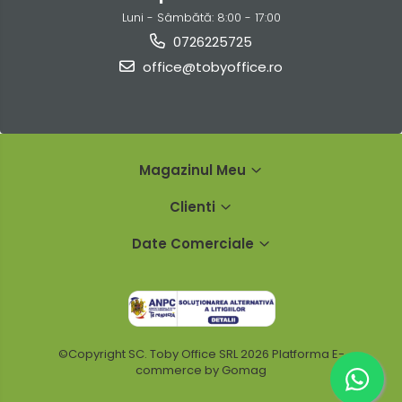
Luni - Sâmbătă: 8:00 - 17:00
0726225725
office@tobyoffice.ro
Magazinul Meu
Clienti
Date Comerciale
©Copyright SC. Toby Office SRL 2026
Platforma E-
commerce by Gomag