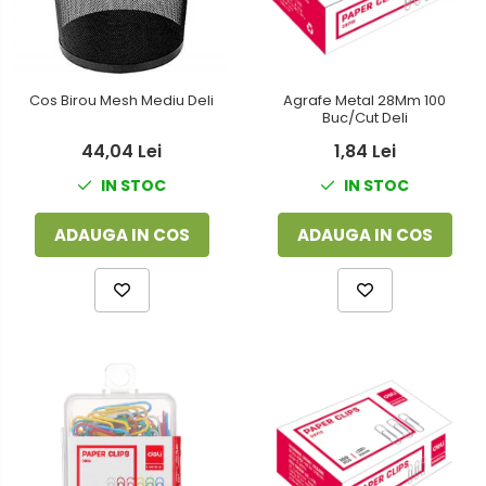
Foarfeci
Detergenti vase
Lipiciuri
Dispensere si consumabile
Perforatoare
Cos Birou Mesh Mediu Deli
Agrafe Metal 28Mm 100
Europubele
Buc/Cut Deli
Suporturi pentru accesorii
Hartie igienica
44,04 Lei
1,84 Lei
Suporturi pentru documente
IN STOC
IN STOC
Lavete
Tavite pentru Documente
Odorizante
ADAUGA IN COS
ADAUGA IN COS
Tusuri si tusiere
Produse din hartie
Prosoape din hartie
Saci menajeri
Sapunuri si dezinfectanti
Uz universal