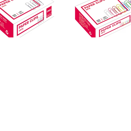
 Metal 33Mm 100 Buc/Cut Deli
Agrafe Metal 33Mm Color 100
Deli
2,11 Lei
2,47 Lei
IN STOC
IN STOC
ADAUGA IN COS
ADAUGA IN COS