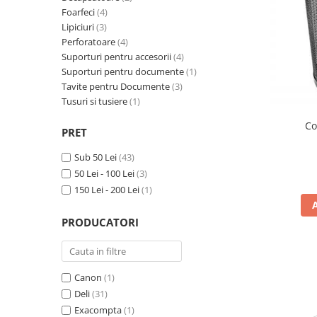
Calculatoare de birou
Foarfeci
(4)
Capsatoare
Lipiciuri
(3)
Perforatoare
(4)
Capse
Suporturi pentru accesorii
(4)
Corectoare
Suporturi pentru documente
(1)
Tavite pentru Documente
(3)
Cuttere
Tusuri si tusiere
(1)
Decapsatoare
Co
PRET
Foarfeci
Lipiciuri
Sub 50 Lei
(43)
50 Lei - 100 Lei
(3)
Perforatoare
150 Lei - 200 Lei
(1)
Suporturi pentru accesorii
Suporturi pentru documente
PRODUCATORI
Tavite pentru Documente
Tusuri si tusiere
Canon
(1)
Deli
(31)
Ambalare & Marcare
Exacompta
(1)