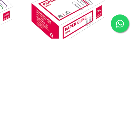
 Buc/Cut
Agrafe Metal 50Mm 100 Buc/Cut Deli
6,34 Lei
IN STOC
ADAUGA IN COS