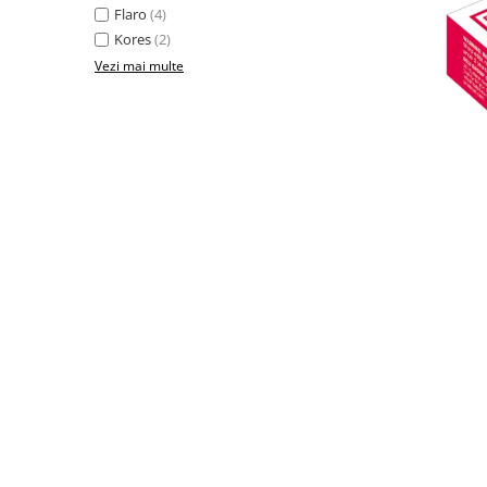
Benzi adezive
Flaro
(4)
Folie stretch
Kores
(2)
Vezi mai multe
Sfoara
Aparatura pentru birou
Consumabile laminare
Instrumente de scris
Agrafe
Corectoare
Creioane grafit
Creioane mecanice
Linere
Markere pentru tabla
Markere permanente
Mine creion mecanic
Pixuri