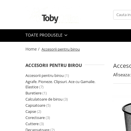
Toate Produsele
TOATE PRODUSELE
Black Friday
Home /
Accesorii pentru birou
Idei cadouri
Produs in Romania
Acceso
ACCESORII PENTRU BIROU
Afiseaza:
Accesorii pentru birou
(1)
Solutii arhivare EcoToby
Agrafe. Pioneze. Clipsuri. Ace cu Gamalie.
Elastice
(7)
Accesorii pentru birou
Buretiere
(1)
Accesorii pentru birou
Calculatoare de birou
(3)
Capsatoare
(5)
Agrafe. Pioneze. Clipsuri. Ace cu
Capse
(2)
Gamalie. Elastice
Corectoare
(3)
Buretiere
Cuttere
(3)
Decapsatoare
(2)