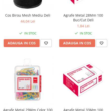
Perforatoare
Europubele
Suporturi pentru accesorii
Hartie igienica
Cos Birou Mesh Mediu Deli
Agrafe Metal 28Mm 100
Suporturi pentru documente
Buc/Cut Deli
Lavete
44,04 Lei
Tavite pentru Documente
1,84 Lei
Odorizante
Tusuri si tusiere
IN STOC
IN STOC
Produse din hartie
ADAUGA IN COS
ADAUGA IN COS
Prosoape din hartie
Saci menajeri
Sapunuri si dezinfectanti
Uz universal
Agrafe Metal 29Mm Color 100
Agrafe Metal 33Mm 100