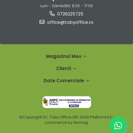
Luni - Sâmbătă: 8:00 - 17:00
0726225725
office@tobyoffice.ro
Magazinul Meu
Clienti
Date Comerciale
©Copyright SC. Toby Office SRL 2026
Platforma E-
commerce by Gomag