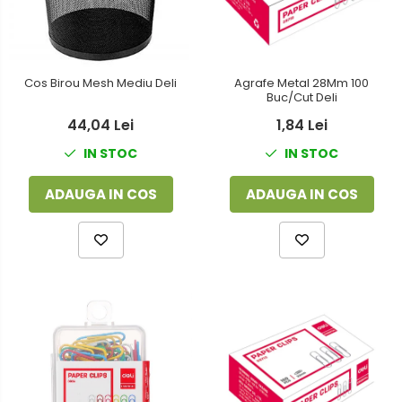
Foarfeci
Detergenti vase
Lipiciuri
Dispensere si consumabile
Perforatoare
Cos Birou Mesh Mediu Deli
Agrafe Metal 28Mm 100
Europubele
Buc/Cut Deli
Suporturi pentru accesorii
Hartie igienica
44,04 Lei
1,84 Lei
Suporturi pentru documente
IN STOC
IN STOC
Lavete
Tavite pentru Documente
Odorizante
ADAUGA IN COS
ADAUGA IN COS
Tusuri si tusiere
Produse din hartie
Prosoape din hartie
Saci menajeri
Sapunuri si dezinfectanti
Uz universal