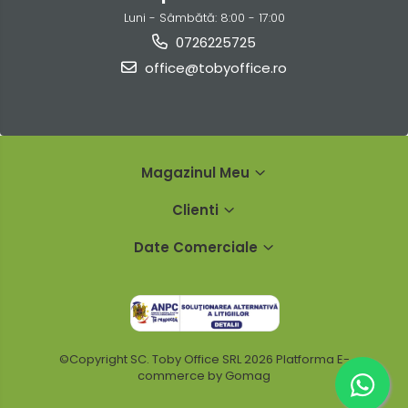
Luni - Sâmbătă: 8:00 - 17:00
0726225725
office@tobyoffice.ro
Magazinul Meu
Clienti
Date Comerciale
©Copyright SC. Toby Office SRL 2026
Platforma E-
commerce by Gomag