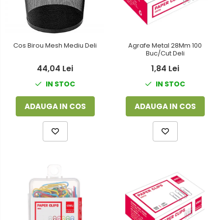
Foarfeci
Detergenti vase
Lipiciuri
Dispensere si consumabile
Perforatoare
Cos Birou Mesh Mediu Deli
Agrafe Metal 28Mm 100
Europubele
Buc/Cut Deli
Suporturi pentru accesorii
Hartie igienica
44,04 Lei
1,84 Lei
Suporturi pentru documente
IN STOC
IN STOC
Lavete
Tavite pentru Documente
Odorizante
ADAUGA IN COS
ADAUGA IN COS
Tusuri si tusiere
Produse din hartie
Prosoape din hartie
Saci menajeri
Sapunuri si dezinfectanti
Uz universal