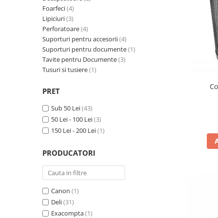
Calculatoare de birou
Foarfeci
(4)
Capsatoare
Lipiciuri
(3)
Perforatoare
(4)
Capse
Suporturi pentru accesorii
(4)
Corectoare
Suporturi pentru documente
(1)
Tavite pentru Documente
(3)
Cuttere
Tusuri si tusiere
(1)
Decapsatoare
Co
PRET
Foarfeci
Lipiciuri
Sub 50 Lei
(43)
50 Lei - 100 Lei
(3)
Perforatoare
150 Lei - 200 Lei
(1)
Suporturi pentru accesorii
Suporturi pentru documente
PRODUCATORI
Tavite pentru Documente
Tusuri si tusiere
Canon
(1)
Deli
(31)
Ambalare & Marcare
Exacompta
(1)