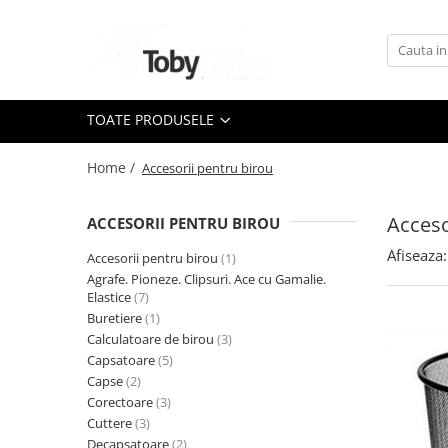
Toate Produsele
TOATE PRODUSELE
Black Friday
Home /
Accesorii pentru birou
Idei cadouri
Produs in Romania
Acceso
ACCESORII PENTRU BIROU
Afiseaza:
Accesorii pentru birou
(1)
Solutii arhivare EcoToby
Agrafe. Pioneze. Clipsuri. Ace cu Gamalie.
Elastice
(7)
Accesorii pentru birou
Buretiere
(1)
Accesorii pentru birou
Calculatoare de birou
(3)
Capsatoare
(5)
Agrafe. Pioneze. Clipsuri. Ace cu
Capse
(2)
Gamalie. Elastice
Corectoare
(3)
Buretiere
Cuttere
(3)
Decapsatoare
(2)