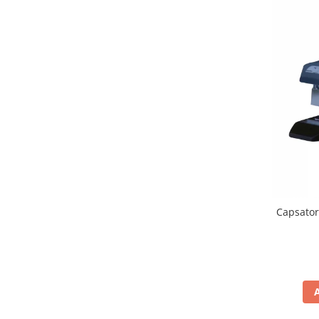
Produse din hartie
Prosoape din hartie
Saci menajeri
Sapunuri si dezinfectanti
Uz universal
Produse din hartie
Agende
Etichete
Hartie copiator
Capsator
Hartie copiator alba
Notesuri adezive
Plicuri
Role pret
Tipizate