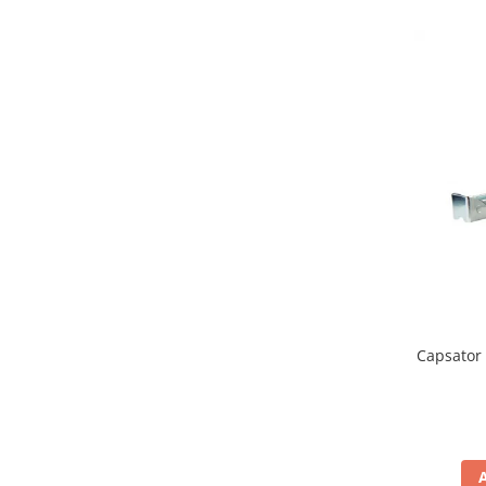
Rechizite scolare
Ascutitori & Radiere
Caiete & Bloc Desen
Carioci
Creioane colorate
Echere, rigle, raportoare, sabloane
Instrumente scris
Markere
Pensule, Acuarele, Tempera, Guase
Plastilina
Capsator 
Echipamente de protecție
Gel Igienizant
Manusi
Masti