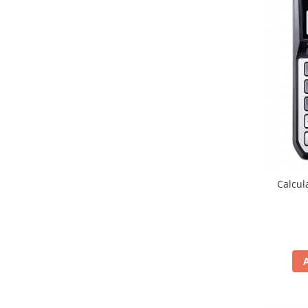
Detergenti diverse suprafete
Detergenti geamuri
Detergenti haine
Detergenti pardoseli
Detergenti pentru baie
Detergenti pentru bucatarie
Detergenti pentru pardoseli
Detergenti pentru textile
Detergenti universali
Calcul
Detergenti vase
Dispensere si consumabile
Europubele
Hartie igienica
Lavete
Odorizante