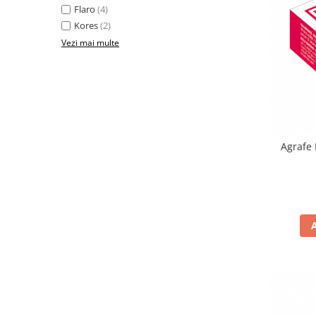
Benzi adezive
Flaro
(4)
Folie stretch
Kores
(2)
Vezi mai multe
Sfoara
Aparatura pentru birou
Consumabile laminare
Instrumente de scris
Agrafe
Corectoare
Creioane grafit
Creioane mecanice
Linere
Markere pentru tabla
Markere permanente
Mine creion mecanic
Pixuri