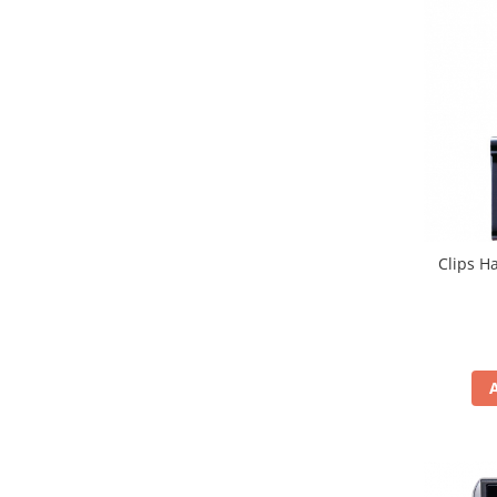
Textmarkere
Organizare & Arhivare
Arhivare
Bibliorafturi
Clipboarduri
Container arhivare
Cutii arhivare
Clips H
Dosare din carton
Dosare din plastic
Folii
Indecsi si separatoare
Produse curatenie
Cosuri pentru birou