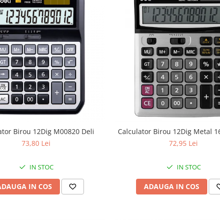
ator Birou 12Dig M00820 Deli
Calculator Birou 12Dig Metal 1
73,80 Lei
72,95 Lei
IN STOC
IN STOC
ADAUGA IN COS
ADAUGA IN COS