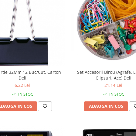
artie 32Mm 12 Buc/Cut. Carton
Set Accesorii Birou (Agrafe, E
Deli
Clipsuri, Ace) Deli
6,22 Lei
21,14 Lei
IN STOC
IN STOC
ADAUGA IN COS
ADAUGA IN COS