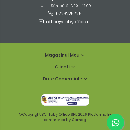
Luni - Sâmbătă: 8:00 - 17:00
0726225725
office@tobyoffice.ro
Magazinul Meu
Clienti
Date Comerciale
©Copyright SC. Toby Office SRL 2026
Platforma E-
commerce by Gomag