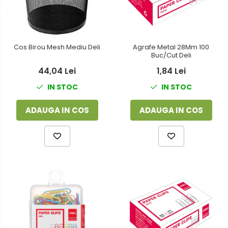
Foarfeci
Detergenti vase
Lipiciuri
Dispensere si consumabile
Perforatoare
Cos Birou Mesh Mediu Deli
Agrafe Metal 28Mm 100
Europubele
Buc/Cut Deli
Suporturi pentru accesorii
Hartie igienica
44,04 Lei
1,84 Lei
Suporturi pentru documente
IN STOC
IN STOC
Lavete
Tavite pentru Documente
Odorizante
ADAUGA IN COS
ADAUGA IN COS
Tusuri si tusiere
Produse din hartie
Prosoape din hartie
Saci menajeri
Sapunuri si dezinfectanti
Uz universal